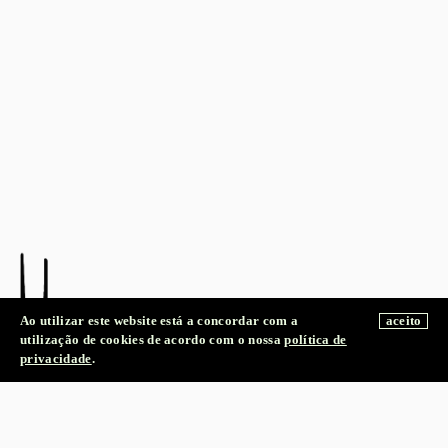
Ao utilizar este website está a concordar com a
aceito
utilização de cookies de acordo com o nossa
política de
NEWSLETTER
privacidade
.
TERRAÇO ZDB
GALERIA ZÉ DOS BOIS
SERVIÇO EDUCATIVO
Rua da Barroca nº 59
LIVRARIA ZDB
1200-047 Lisboa, Portugal