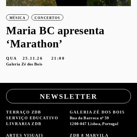
MÚSICA
CONCERTOS
Maria BC apresenta
‘Marathon’
S
G
QUA
25.11.26
21:00
Galeria Zé dos Bois
NEWSLETTER
TERRAÇO ZDB
GALERIA ZÉ DOS BOIS
SERVIÇO EDUCATIVO
Rua da Barroca nº 59
LIVRARIA ZDB
1200-047 Lisboa, Portugal
ARTES VISUAIS
ZDB 8 MARVILA