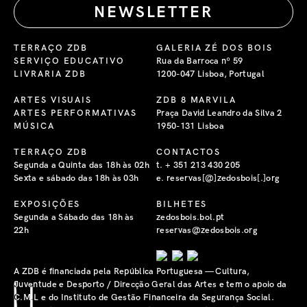
NEWSLETTER
TERRAÇO ZDB
GALERIA ZÉ DOS BOIS
SERVIÇO EDUCATIVO
Rua da Barroca nº 59
LIVRARIA ZDB
1200-047 Lisboa, Portugal
ARTES VISUAIS
ZDB 8 MARVILA
ARTES PERFORMATIVAS
Praça David Leandro da Silva 2
MÚSICA
1950-131 Lisboa
TERRAÇO ZDB
CONTACTOS
Segunda a Quinta das 18h às 02h
t. + 351 213 430 205
Sexta e sábado das 18h às 03h
e. reservas[@]zedosbois[.]org
EXPOSIÇÕES
BILHETES
Segunda a Sábado das 18h às
zedosbois.bol.pt
22h
reservas@zedosbois.org
A ZDB é financiada pela República Portuguesa — Cultura,
Juventude e Desporto / Direcção Geral das Artes e tem o apoio da
C.M.L e do Instituto de Gestão Financeira da Segurança Social.