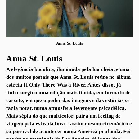
Anna St. Louis
Anna St. Louis
A elegância bucólica, iluminada pela lua cheia, é uma
dos muitos postais que Anna St. Louis reúne no álbum
estreia If Only There Was a River. Antes disso, já
tinha surgido uma edição mais tímida, em formato de
cassete, em que o poder das imagens e das estórias se
fazia notar, numa atmosfera levemente psicadélica.
Mais sépia do que multicolor, paira um feeling de
viagem pela estrada fora – assim mesmo cinemático e
só possível de acontecer numa América profunda. Foi
porém na metrópole de Los Angeles, já longe dos