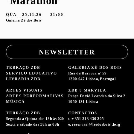
‘Marathon’
S
G
QUA
25.11.26
21:00
Galeria Zé dos Bois
NEWSLETTER
TERRAÇO ZDB
GALERIA ZÉ DOS BOIS
SERVIÇO EDUCATIVO
Rua da Barroca nº 59
LIVRARIA ZDB
1200-047 Lisboa, Portugal
ARTES VISUAIS
ZDB 8 MARVILA
ARTES PERFORMATIVAS
Praça David Leandro da Silva 2
MÚSICA
1950-131 Lisboa
TERRAÇO ZDB
CONTACTOS
Segunda a Quinta das 18h às 02h
t. + 351 213 430 205
Sexta e sábado das 18h às 03h
e. reservas[@]zedosbois[.]org