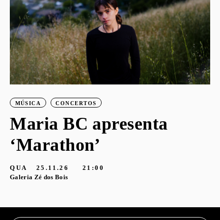
MÚSICA
CONCERTOS
Maria BC apresenta
‘Marathon’
S
G
QUA
25.11.26
21:00
Galeria Zé dos Bois