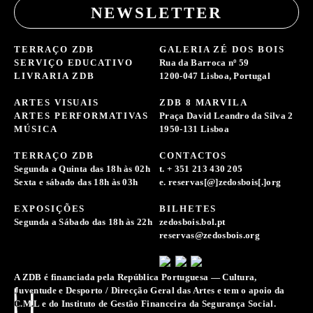
NEWSLETTER
TERRAÇO ZDB
GALERIA ZÉ DOS BOIS
SERVIÇO EDUCATIVO
Rua da Barroca nº 59
LIVRARIA ZDB
1200-047 Lisboa, Portugal
ARTES VISUAIS
ZDB 8 MARVILA
ARTES PERFORMATIVAS
Praça David Leandro da Silva 2
MÚSICA
1950-131 Lisboa
TERRAÇO ZDB
CONTACTOS
Segunda a Quinta das 18h às 02h
t. + 351 213 430 205
Sexta e sábado das 18h às 03h
e. reservas[@]zedosbois[.]org
EXPOSIÇÕES
BILHETES
Segunda a Sábado das 18h às 22h
zedosbois.bol.pt
reservas@zedosbois.org
A ZDB é financiada pela República Portuguesa — Cultura,
Juventude e Desporto / Direcção Geral das Artes e tem o apoio da
C.M.L e do Instituto de Gestão Financeira da Segurança Social.