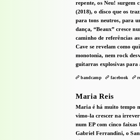
repente, os Neu! surgem c
(2018), o disco que os traz
para tons neutros, para 
dança, “Beaux” cresce num
caminho de referências as
Cave se revelam como quin
monotonia, nem rock desva
guitarras explosivas para 
bandcamp
facebook
r
Maria Reis
Maria é há muito tempo me
vimo-la crescer na irreve
num EP com cinco faixas b
Gabriel Ferrandini, o San