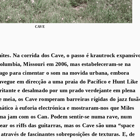
CAVE
ites. Na corrida dos Cave, o passo é krautrock expansiv
Columbia, Missouri em 2006, mas estabeleceram-se na
cago para cimentar o som na movida urbana, embora
vegue em direcção a uma praia do Pacífico e Hunt Like
gritante e desalmado por um prado verdejante em plena
 meia, os Cave romperam barreiras rígidas do jazz fusã
ático à euforia electrónica e mostraram-nos que Miles
uma jam com os Can. Podem sentir-se numa rave, num
tear os riffs das guitarras, mas os Cave são uma “space
través de fascinantes sobreposições de texturas. E, de