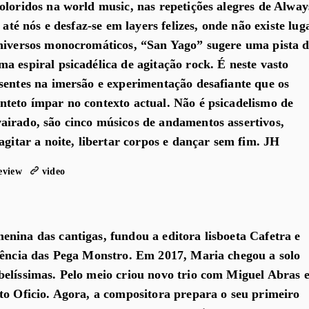
oloridos na world music, nas repetições alegres de Alway
 até nós e desfaz-se em layers felizes, onde não existe lug
universos monocromáticos, “San Yago” sugere uma pista 
a espiral psicadélica de agitação rock. É neste vasto
sentes na imersão e experimentação desafiante que os
teto ímpar no contexto actual. Não é psicadelismo de
irado, são cinco músicos de andamentos assertivos,
agitar a noite, libertar corpos e dançar sem fim. JH
eview
video
nina das cantigas, fundou a editora lisboeta Cafetra e
rência das Pega Monstro. Em 2017, Maria chegou a solo
elíssimas. Pelo meio criou novo trio com Miguel Abras 
to Oficio. Agora, a compositora prepara o seu primeiro