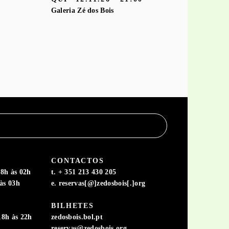
Galeria Zé dos Bois
CONTACTOS
8h às 02h
t. + 351 213 430 205
às 03h
e. reservas[@]zedosbois[.]org
BILHETES
18h às 22h
zedosbois.bol.pt
reservas@zedosbois.org