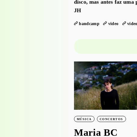
disco, mas antes faz uma 
JH
bandcamp
video
vide
PROJECTO EDUCATIVO
WORKSHOPS
Visita-oficina à
exposição
‘Bruscky em
MÚSICA
CONCERTOS
Brusque’ com o
Maria BC