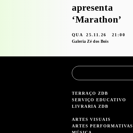
Serviço
apresenta
Educativo
‘Marathon’
3.05 — 30.09.26
QUA
25.11.26
21:00
aleria Zé dos Bois
Galeria Zé dos Bois
TERRAÇO ZDB
SERVIÇO EDUCATIVO
LIVRARIA ZDB
ARTES VISUAIS
ARTES PERFORMATIVA
MÚSICA