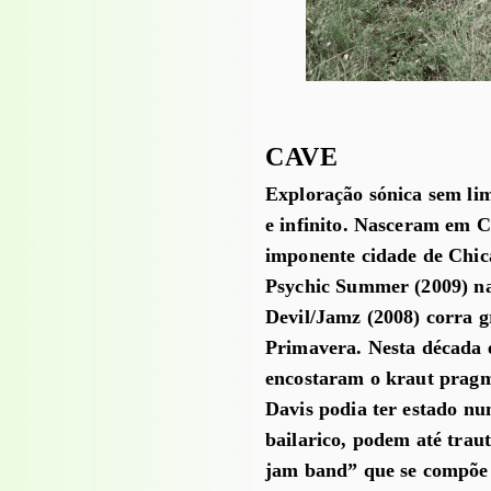
CAVE
Exploração sónica sem lim
e infinito. Nasceram em 
imponente cidade de Chi
Psychic Summer (2009) na
Devil/Jamz (2008) corra 
Primavera. Nesta década e
encostaram o kraut pragm
Davis podia ter estado n
bailarico, podem até trau
jam band” que se compõe a