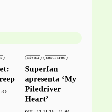
OS
MÚSICA
CONCERTOS
MÚSICA
C
et:
Superfan
keiya
reep
apresenta ‘My
aprese
Piledriver
‘hooke
9:00
Heart’
TER
10.11
Galeria Zé dos
QUI
12.11.26
21:00