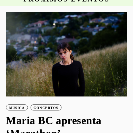
o
MÚSICA
CONCERTOS
Maria BC apresenta
S