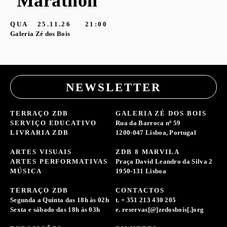
‘Marathon’
G
QUA
25.11.26
21:00
Galeria Zé dos Bois
NEWSLETTER
TERRAÇO ZDB
GALERIA ZÉ DOS BOIS
SERVIÇO EDUCATIVO
Rua da Barroca nº 59
LIVRARIA ZDB
1200-047 Lisboa, Portugal
ARTES VISUAIS
ZDB 8 MARVILA
ARTES PERFORMATIVAS
Praça David Leandro da Silva 2
MÚSICA
1950-131 Lisboa
TERRAÇO ZDB
CONTACTOS
Segunda a Quinta das 18h às 02h
t. + 351 213 430 205
Sexta e sábado das 18h às 03h
e. reservas[@]zedosbois[.]org