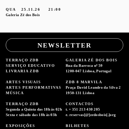
G
QUA
25.11.26
21:00
Galeria Zé dos Bois
NEWSLETTER
TERRAÇO ZDB
GALERIA ZÉ DOS BOIS
SERVIÇO EDUCATIVO
Rua da Barroca nº 59
LIVRARIA ZDB
1200-047 Lisboa, Portugal
ARTES VISUAIS
ZDB 8 MARVILA
ARTES PERFORMATIVAS
Praça David Leandro da Silva 2
MÚSICA
1950-131 Lisboa
TERRAÇO ZDB
CONTACTOS
Segunda a Quinta das 18h às 02h
t. + 351 213 430 205
Sexta e sábado das 18h às 03h
e. reservas[@]zedosbois[.]org
EXPOSIÇÕES
BILHETES