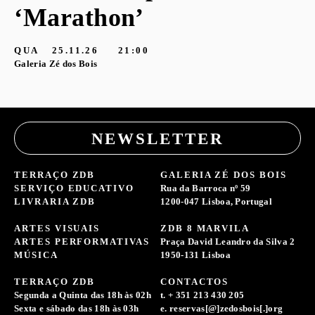
‘Marathon’
S
G
QUA
25.11.26
21:00
Galeria Zé dos Bois
NEWSLETTER
TERRAÇO ZDB
GALERIA ZÉ DOS BOIS
SERVIÇO EDUCATIVO
Rua da Barroca nº 59
LIVRARIA ZDB
1200-047 Lisboa, Portugal
ARTES VISUAIS
ZDB 8 MARVILA
ARTES PERFORMATIVAS
Praça David Leandro da Silva 2
MÚSICA
1950-131 Lisboa
TERRAÇO ZDB
CONTACTOS
Segunda a Quinta das 18h às 02h
t. + 351 213 430 205
Sexta e sábado das 18h às 03h
e. reservas[@]zedosbois[.]org