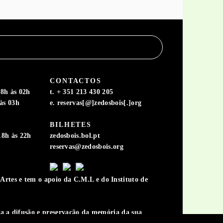
CONTACTOS
8h às 02h
t. + 351 213 430 205
às 03h
e. reservas[@]zedosbois[.]org
BILHETES
18h às 22h
zedosbois.bol.pt
reservas@zedosbois.org
rtes e tem o apoio da C.M.L e do Instituto de
ara a difusão e preservação da memória da sua