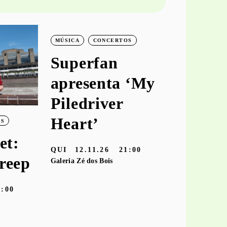
MÚSICA
CONCERTOS
MÚSICA
C
Superfan
keiya
apresenta ‘My
aprese
Piledriver
‘hooke
Heart’
OS
TER
10.11
et:
Galeria Zé dos
QUI
12.11.26
21:00
reep
Galeria Zé dos Bois
9:00