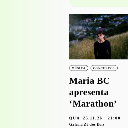
PROJECTO EDUCATIVO
WORKSHOPS
Visita-oficina à
exposição
‘Bruscky em
MÚSICA
CONCERTOS
Brusque’ com o
Maria BC
Serviço
apresenta
Educativo
‘Marathon’
3.05 — 30.09.26
QUA
25.11.26
21:00
aleria Zé dos Bois
Galeria Zé dos Bois