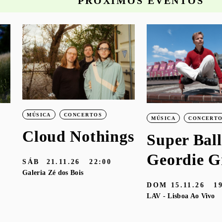
PRÓXIMOS EVENTOS
MÚSICA
CONCERTOS
MÚSICA
CONCERT
Cloud Nothings
Super Ball
Geordie G
SÁB
21.11.26
22:00
Galeria Zé dos Bois
DOM
15.11.26
1
LAV - Lisboa Ao Vivo