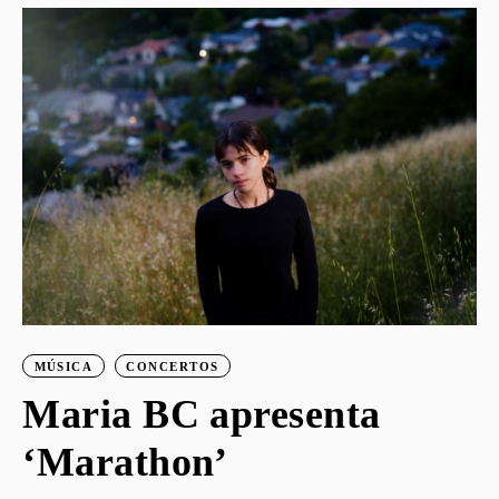
o
MÚSICA
CONCERTOS
Maria BC apresenta
‘Marathon’
S
G