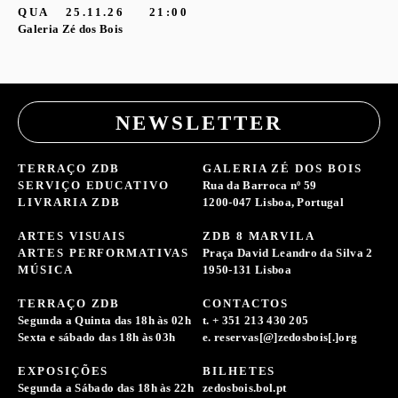
QUA
25.11.26
21:00
Galeria Zé dos Bois
NEWSLETTER
TERRAÇO ZDB
GALERIA ZÉ DOS BOIS
SERVIÇO EDUCATIVO
Rua da Barroca nº 59
LIVRARIA ZDB
1200-047 Lisboa, Portugal
ARTES VISUAIS
ZDB 8 MARVILA
ARTES PERFORMATIVAS
Praça David Leandro da Silva 2
MÚSICA
1950-131 Lisboa
TERRAÇO ZDB
CONTACTOS
Segunda a Quinta das 18h às 02h
t. + 351 213 430 205
Sexta e sábado das 18h às 03h
e. reservas[@]zedosbois[.]org
EXPOSIÇÕES
BILHETES
Segunda a Sábado das 18h às 22h
zedosbois.bol.pt