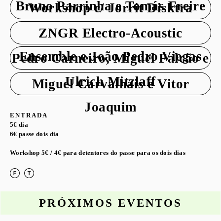
Bruno Parrinha e Tomás Freire
Workshop c/ Jorrit Disktra
ZNGR Electro-Acoustic
Ensemble e João Pedro Viegas
Pedro Carneiro, Miguel Falcão e
Ulrich Mitzlaff
Miguel Carvalhais e Vitor
Joaquim
ENTRADA
5€ dia
6€ passe dois dia
Workshop 5€ / 4€ para detentores do passe para os dois dias
PRÓXIMOS EVENTOS