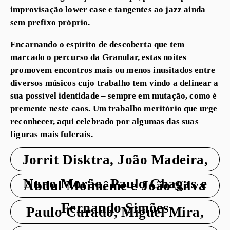
improvisação lower case e tangentes ao jazz ainda
sem prefixo próprio.
Encarnando o espírito de descoberta que tem
marcado o percurso da Granular, estas noites
promovem encontros mais ou menos inusitados entre
diversos músicos cujo trabalho tem vindo a delinear a
sua possível identidade – sempre em mutação, como é
premente neste caos. Um trabalho meritório que urge
reconhecer, aqui celebrado por algumas das suas
figuras mais fulcrais.
Jorrit Disktra, João Madeira,
Nuno Morão, Paulo Chagas e
Abdul Moimême e João Silva
Fernando Simões
Paulo Curado, Miguel Mira,