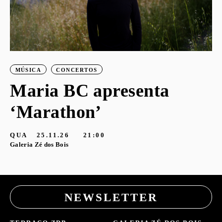
MÚSICA
CONCERTOS
Maria BC apresenta
‘Marathon’
S
G
QUA
25.11.26
21:00
Galeria Zé dos Bois
NEWSLETTER