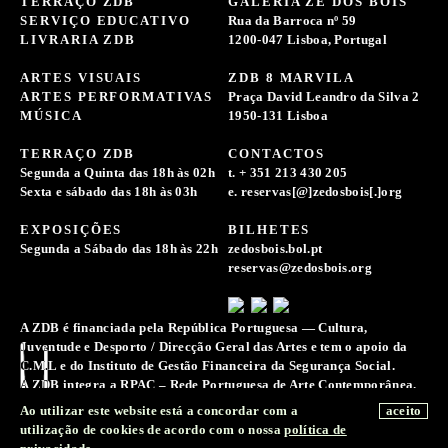
TERRAÇO ZDB
GALERIA ZÉ DOS BOIS
SERVIÇO EDUCATIVO
Rua da Barroca nº 59
LIVRARIA ZDB
1200-047 Lisboa, Portugal
ARTES VISUAIS
ZDB 8 MARVILA
ARTES PERFORMATIVAS
Praça David Leandro da Silva 2
MÚSICA
1950-131 Lisboa
TERRAÇO ZDB
CONTACTOS
Segunda a Quinta das 18h às 02h
t. + 351 213 430 205
Sexta e sábado das 18h às 03h
e. reservas[@]zedosbois[.]org
EXPOSIÇÕES
BILHETES
Segunda a Sábado das 18h às 22h
zedosbois.bol.pt
reservas@zedosbois.org
A ZDB é financiada pela República Portuguesa — Cultura,
Juventude e Desporto / Direcção Geral das Artes e tem o apoio da
C.M.L e do Instituto de Gestão Financeira da Segurança Social.
A ZDB integra a RPAC – Rede Portuguesa de Arte Contemporânea.
A Associação Zé dos Bois reserva-se o direito de recolher e
Ao utilizar este website está a concordar com a
aceito
conservar registos de imagens, sons e voz para a difusão e
utilização de cookies de acordo com o nossa
política de
preservação da memória da sua atividade.