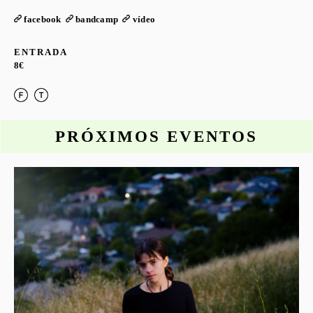
facebook
bandcamp
vídeo
ENTRADA
8€
PRÓXIMOS EVENTOS
o
S
G