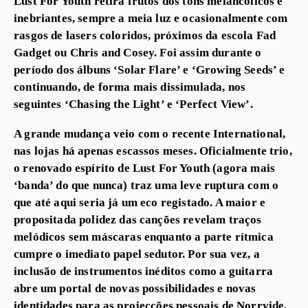
Lust For Youth retira frutos dos tons melancólicos e
inebriantes, sempre a meia luz e ocasionalmente com
rasgos de lasers coloridos, próximos da escola Fad
Gadget ou Chris and Cosey. Foi assim durante o
período dos álbuns ‘Solar Flare’ e ‘Growing Seeds’ e
continuando, de forma mais dissimulada, nos
seguintes ‘Chasing the Light’ e ‘Perfect View’.
A grande mudança veio com o recente International,
nas lojas há apenas escassos meses. Oficialmente trio,
o renovado espírito de Lust For Youth (agora mais
‘banda’ do que nunca) traz uma leve ruptura com o
que até aqui seria já um eco registado. A maior e
propositada polidez das canções revelam traços
melódicos sem máscaras enquanto a parte rítmica
cumpre o imediato papel sedutor. Por sua vez, a
inclusão de instrumentos inéditos como a guitarra
abre um portal de novas possibilidades e novas
identidades para as projecções pessoais de Norrvide.