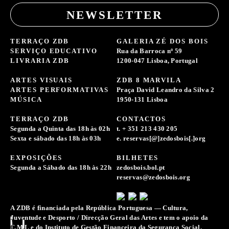
NEWSLETTER
TERRAÇO ZDB
GALERIA ZÉ DOS BOIS
SERVIÇO EDUCATIVO
Rua da Barroca nº 59
LIVRARIA ZDB
1200-047 Lisboa, Portugal
ARTES VISUAIS
ZDB 8 MARVILA
ARTES PERFORMATIVAS
Praça David Leandro da Silva 2
MÚSICA
1950-131 Lisboa
TERRAÇO ZDB
CONTACTOS
Segunda a Quinta das 18h às 02h
t. + 351 213 430 205
Sexta e sábado das 18h às 03h
e. reservas[@]zedosbois[.]org
EXPOSIÇÕES
BILHETES
Segunda a Sábado das 18h às 22h
zedosbois.bol.pt
reservas@zedosbois.org
A ZDB é financiada pela República Portuguesa — Cultura,
Juventude e Desporto / Direcção Geral das Artes e tem o apoio da
C.M.L e do Instituto de Gestão Financeira da Segurança Social.