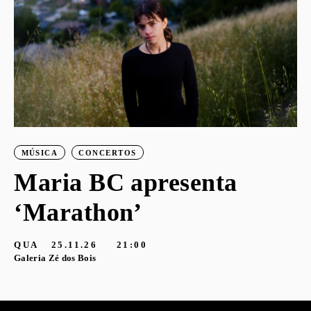
MÚSICA
CONCERTOS
Maria BC apresenta
‘Marathon’
S
G
QUA
25.11.26
21:00
Galeria Zé dos Bois