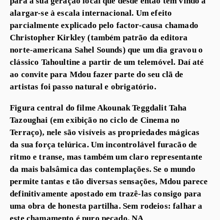
para a sua geração local que desde então tem vindo a
alargar-se à escala internacional. Um efeito
parcialmente explicado pelo factor-causa chamado
Christopher Kirkley (também patrão da editora
norte-americana Sahel Sounds) que um dia gravou o
clássico Tahoultine a partir de um telemóvel. Daí até
ao convite para Mdou fazer parte do seu clã de
artistas foi passo natural e obrigatório.
Figura central do filme Akounak Teggdalit Taha
Tazoughai (em exibição no ciclo de Cinema no
Terraço), nele são visíveis as propriedades mágicas
da sua força telúrica. Um incontrolável furacão de
ritmo e transe, mas também um claro representante
da mais balsâmica das contemplações. Se o mundo
permite tantas e tão diversas sensações, Mdou parece
definitivamente apostado em trazê-las consigo para
uma obra de honesta partilha. Sem rodeios: falhar a
este chamamento é puro pecado. NA