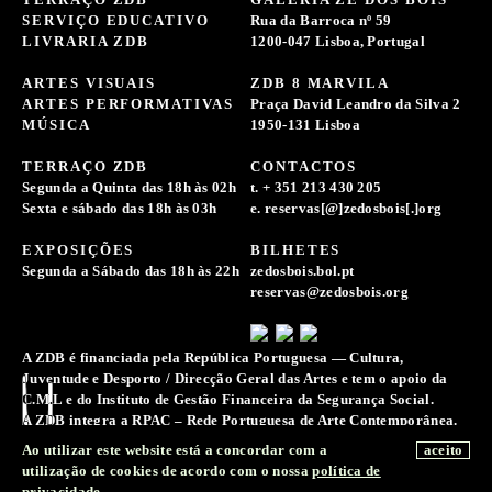
TERRAÇO ZDB
GALERIA ZÉ DOS BOIS
SERVIÇO EDUCATIVO
Rua da Barroca nº 59
LIVRARIA ZDB
1200-047 Lisboa, Portugal
ARTES VISUAIS
ZDB 8 MARVILA
ARTES PERFORMATIVAS
Praça David Leandro da Silva 2
MÚSICA
1950-131 Lisboa
TERRAÇO ZDB
CONTACTOS
Segunda a Quinta das 18h às 02h
t. + 351 213 430 205
Sexta e sábado das 18h às 03h
e. reservas[@]zedosbois[.]org
EXPOSIÇÕES
BILHETES
Segunda a Sábado das 18h às 22h
zedosbois.bol.pt
reservas@zedosbois.org
A ZDB é financiada pela República Portuguesa — Cultura,
Juventude e Desporto / Direcção Geral das Artes e tem o apoio da
C.M.L e do Instituto de Gestão Financeira da Segurança Social.
A ZDB integra a RPAC – Rede Portuguesa de Arte Contemporânea.
A Associação Zé dos Bois reserva-se o direito de recolher e
Ao utilizar este website está a concordar com a
aceito
conservar registos de imagens, sons e voz para a difusão e
utilização de cookies de acordo com o nossa
política de
preservação da memória da sua atividade.
privacidade
.