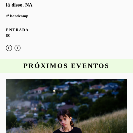
lá disso. NA
bandcamp
ENTRADA
8€
PRÓXIMOS EVENTOS
o
S
G