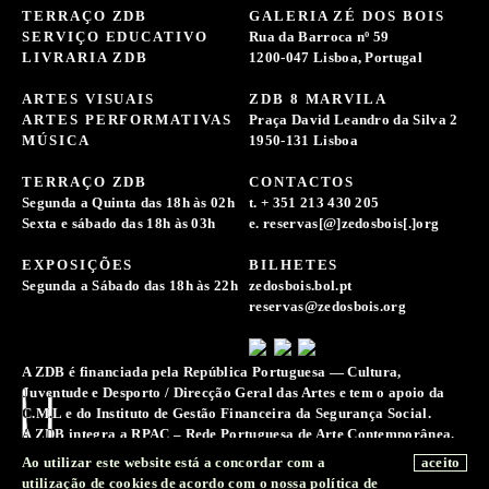
TERRAÇO ZDB
GALERIA ZÉ DOS BOIS
SERVIÇO EDUCATIVO
Rua da Barroca nº 59
LIVRARIA ZDB
1200-047 Lisboa, Portugal
ARTES VISUAIS
ZDB 8 MARVILA
ARTES PERFORMATIVAS
Praça David Leandro da Silva 2
MÚSICA
1950-131 Lisboa
TERRAÇO ZDB
CONTACTOS
Segunda a Quinta das 18h às 02h
t. + 351 213 430 205
Sexta e sábado das 18h às 03h
e. reservas[@]zedosbois[.]org
EXPOSIÇÕES
BILHETES
Segunda a Sábado das 18h às 22h
zedosbois.bol.pt
reservas@zedosbois.org
A ZDB é financiada pela República Portuguesa — Cultura,
Juventude e Desporto / Direcção Geral das Artes e tem o apoio da
C.M.L e do Instituto de Gestão Financeira da Segurança Social.
A ZDB integra a RPAC – Rede Portuguesa de Arte Contemporânea.
A Associação Zé dos Bois reserva-se o direito de recolher e
Ao utilizar este website está a concordar com a
aceito
conservar registos de imagens, sons e voz para a difusão e
utilização de cookies de acordo com o nossa
política de