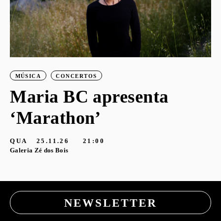
MÚSICA
CONCERTOS
Maria BC apresenta
‘Marathon’
S
G
QUA
25.11.26
21:00
Galeria Zé dos Bois
NEWSLETTER