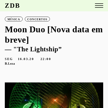
ZDB
MÚSICA
CONCERTOS
Moon Duo [Nova data em
breve]
— "The Lightship”
SEG
16.03.20
22:00
B.Leza