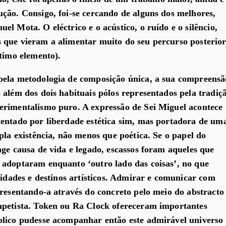
ção. Consigo, foi-se cercando de alguns dos melhores,
l Mota. O eléctrico e o acústico, o ruído e o silêncio,
 que vieram a alimentar muito do seu percurso posterio
ltimo elemento).
pela metodologia de composição única, a sua compreensã
 além dos dois habituais pólos representados pela tradiç
erimentalismo puro. A expressão de Sei Miguel acontece
entado por liberdade estética sim, mas portadora de um
pla existência, não menos que poética. Se o papel do
age causa de vida e legado, escassos foram aqueles que
 adoptaram enquanto ‘outro lado das coisas’, no que
lidades e destinos artísticos. Admirar e comunicar com
presentando-a através do concreto pelo meio do abstracto
mpetista. Token ou Ra Clock ofereceram importantes
blico pudesse acompanhar então este admirável universo