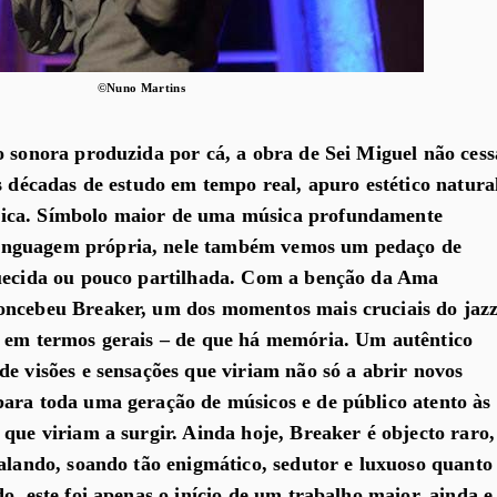
©Nuno Martins
o sonora produzida por cá, a obra de Sei Miguel não cess
s décadas de estudo em tempo real, apuro estético natura
ica. Símbolo maior de uma música profundamente
nguagem própria, nele também vemos um pedaço de
quecida ou pouco partilhada. Com a benção da Ama
oncebeu Breaker, um dos momentos mais cruciais do jaz
, em termos gerais – de que há memória. Um autêntico
de visões e sensações que viriam não só a abrir novos
ara toda uma geração de músicos e de público atento às
 que viriam a surgir. Ainda hoje, Breaker é objecto raro,
falando, soando tão enigmático, sedutor e luxuoso quanto
o, este foi apenas o início de um trabalho maior, ainda e