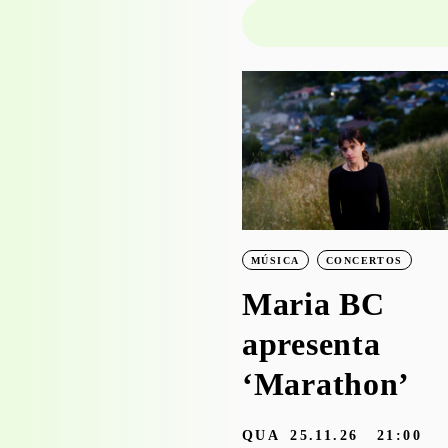
PROJECTO EDUCATIVO
WORKSHOPS
Visita-oficina à
exposição
‘Bruscky em
MÚSICA
CONCERTOS
Brusque’ com o
Maria BC
Serviço
apresenta
Educativo
‘Marathon’
3.05 — 30.09.26
QUA
25.11.26
21:00
aleria Zé dos Bois