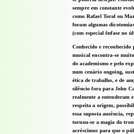
sempre em constante evolu
como Rafael Toral ou Manue
foram algumas dicotomias
(com especial ênfase no ú
Conhecido e reconhecido 
musical encontra-se muito
do academismo e pelo exp
num cenário ongoing, sust
ética de trabalho, e de am
silêncio fora para John C
realmente a entenderam e
respeita a origem, possibi
essa suposta ausência, re
tornou-se a magia do tro
acréscimos para que o pú