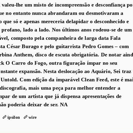
a valeu-lhe um misto de incompreensão e desconfiança po
que no entanto nunca abrandaram ou desmotivaram a
 que só e apenas mereceria delapidar o desconhecido e
o profano, lado a lado. Nos últimos anos rodeou-se de um
ável, composto pela companheira de larga data Fala
sta César Burago e pelo guitarrista Pedro Gomes – com
bina Anthem, disco de escuta obrigatória. De notar ain
ck O Carro do Fogo, outra figuração ímpar no seu
stante expansão. Nesta deslocação ao Aquário, Sei traz
 Untold. Com edição da imparável Clean Feed, este é ma
 discografia, mais uma peça para melhor entender a
mpar de um artista que já dispensa apresentações de
ão poderia deixar de ser. NA
ípsilon
wire