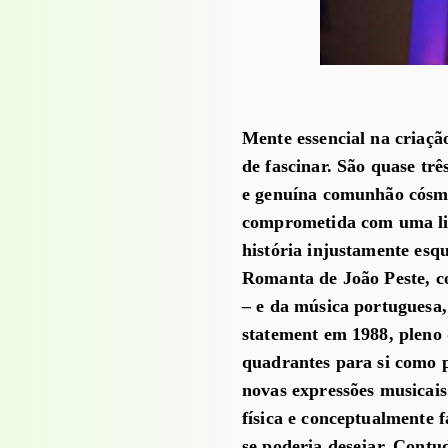
Mente essencial na criaçã
de fascinar. São quase trê
e genuína comunhão cósm
comprometida com uma li
história injustamente es
Romanta de João Peste, c
– e da música portuguesa
statement em 1988, pleno 
quadrantes para si como p
novas expressões musicais
física e conceptualmente 
se poderia desejar. Contud