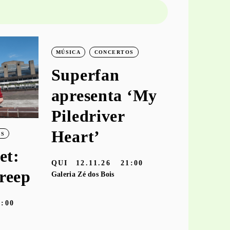
MÚSICA
CONCERTOS
MÚSICA
C
Superfan
keiya
apresenta ‘My
aprese
Piledriver
‘hooke
Heart’
OS
TER
10.11
et:
Galeria Zé dos
QUI
12.11.26
21:00
reep
Galeria Zé dos Bois
9:00