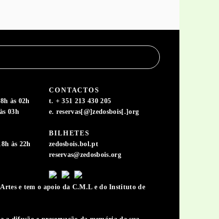
CONTACTOS
8h às 02h
t. + 351 213 430 205
às 03h
e. reservas[@]zedosbois[.]org
BILHETES
18h às 22h
zedosbois.bol.pt
reservas@zedosbois.org
rtes e tem o apoio da C.M.L e do Instituto de