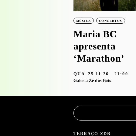
exposição
‘Bruscky em
MÚSICA
CONCERTOS
Brusque’ com o
Maria BC
Serviço
apresenta
Educativo
‘Marathon’
3.05 — 30.09.26
QUA
25.11.26
21:00
aleria Zé dos Bois
Galeria Zé dos Bois
TERRAÇO ZDB