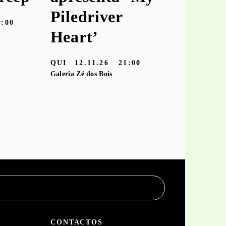
Piledriver
‘hooke
9:00
Heart’
TER
10.11
Galeria Zé dos
QUI
12.11.26
21:00
Galeria Zé dos Bois
CONTACTOS