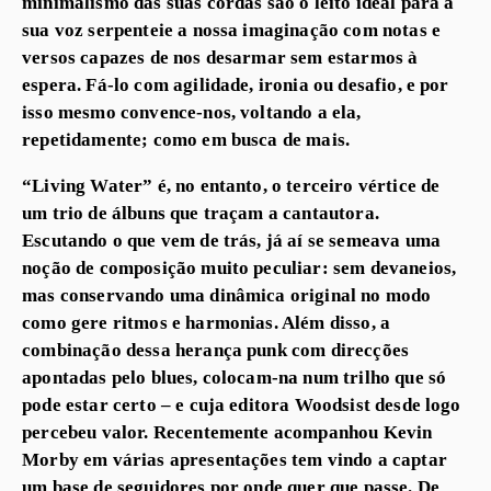
minimalismo das suas cordas são o leito ideal para a
sua voz serpenteie a nossa imaginação com notas e
versos capazes de nos desarmar sem estarmos à
espera. Fá-lo com agilidade, ironia ou desafio, e por
isso mesmo convence-nos, voltando a ela,
repetidamente; como em busca de mais.
“Living Water” é, no entanto, o terceiro vértice de
um trio de álbuns que traçam a cantautora.
Escutando o que vem de trás, já aí se semeava uma
noção de composição muito peculiar: sem devaneios,
mas conservando uma dinâmica original no modo
como gere ritmos e harmonias. Além disso, a
combinação dessa herança punk com direcções
apontadas pelo blues, colocam-na num trilho que só
pode estar certo – e cuja editora Woodsist desde logo
percebeu valor. Recentemente acompanhou Kevin
Morby em várias apresentações tem vindo a captar
um base de seguidores por onde quer que passe. De