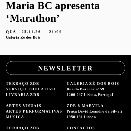
Maria BC apresenta
‘Marathon’
S
G
QUA
25.11.26
21:00
Galeria Zé dos Bois
NEWSLETTER
TERRAÇO ZDB
GALERIA ZÉ DOS BOIS
SERVIÇO EDUCATIVO
Rua da Barroca nº 59
LIVRARIA ZDB
1200-047 Lisboa, Portugal
ARTES VISUAIS
ZDB 8 MARVILA
ARTES PERFORMATIVAS
Praça David Leandro da Silva 2
MÚSICA
1950-131 Lisboa
TERRAÇO ZDB
CONTACTOS