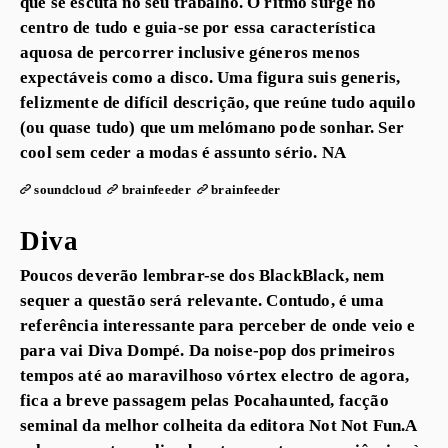
que se escuta no seu trabalho. O ritmo surge no
centro de tudo e guia-se por essa característica
aquosa de percorrer inclusive géneros menos
expectáveis como a disco. Uma figura suis generis,
felizmente de difícil descrição, que reúne tudo aquilo
(ou quase tudo) que um melómano pode sonhar. Ser
cool sem ceder a modas é assunto sério. NA
soundcloud
brainfeeder
brainfeeder
Diva
Poucos deverão lembrar-se dos BlackBlack, nem
sequer a questão será relevante. Contudo, é uma
referência interessante para perceber de onde veio e
para vai Diva Dompé. Da noise-pop dos primeiros
tempos até ao maravilhoso vórtex electro de agora,
fica a breve passagem pelas Pocahaunted, facção
seminal da melhor colheita da editora Not Not Fun.A