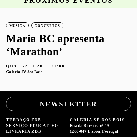
PRÓXIMOS EVENTOS
MÚSICA
CONCERTOS
o
Maria BC apresenta
‘Marathon’
S
G
QUA
25.11.26
21:00
Galeria Zé dos Bois
NEWSLETTER
TERRAÇO ZDB
GALERIA ZÉ DOS BOIS
SERVIÇO EDUCATIVO
Rua da Barroca nº 59
LIVRARIA ZDB
1200-047 Lisboa, Portugal