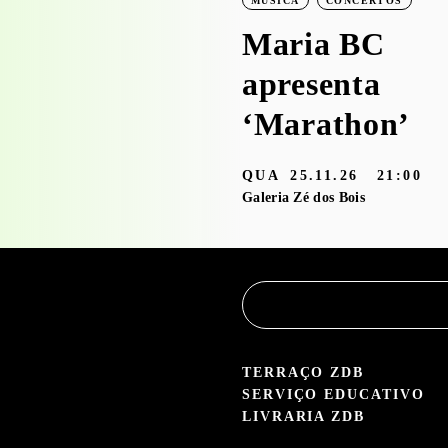
MÚSICA
CONCERTOS
Brusque’ com o
Maria BC
Serviço
apresenta
Educativo
‘Marathon’
3.05 — 30.09.26
QUA
25.11.26
21:00
aleria Zé dos Bois
Galeria Zé dos Bois
TERRAÇO ZDB
SERVIÇO EDUCATIVO
LIVRARIA ZDB