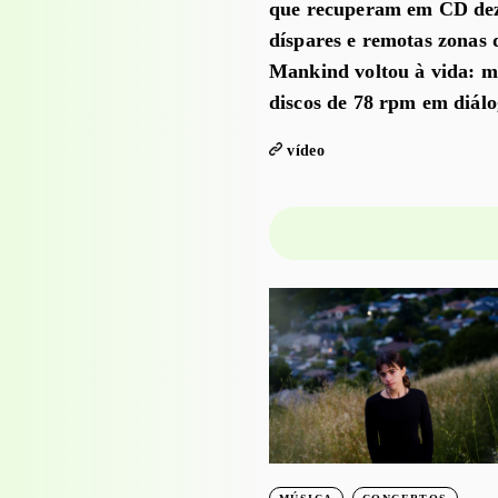
que recuperam em CD deze
díspares e remotas zonas
Mankind voltou à vida: mú
discos de 78 rpm em diál
vídeo
PROJECTO EDUCATIVO
WORKSHOPS
Visita-oficina à
exposição
‘Bruscky em