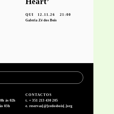
Heart’
TER
10.11
Galeria Zé dos
QUI
12.11.26
21:00
Galeria Zé dos Bois
CONTACTOS
8h às 02h
t. + 351 213 430 205
às 03h
e. reservas[@]zedosbois[.]org