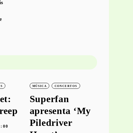
is
e
OS
MÚSICA
CONCERTOS
MÚSICA
C
et:
Superfan
keiya
reep
apresenta ‘My
aprese
Piledriver
‘hooke
9:00