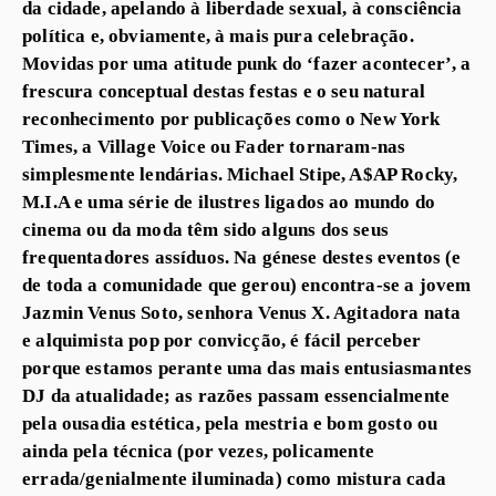
da cidade, apelando à liberdade sexual, à consciência
política e, obviamente, à mais pura celebração.
Movidas por uma atitude punk do ‘fazer acontecer’, a
frescura conceptual destas festas e o seu natural
reconhecimento por publicações como o New York
Times, a Village Voice ou Fader tornaram-nas
simplesmente lendárias. Michael Stipe, A$AP Rocky,
M.I.A e uma série de ilustres ligados ao mundo do
cinema ou da moda têm sido alguns dos seus
frequentadores assíduos. Na génese destes eventos (e
de toda a comunidade que gerou) encontra-se a jovem
Jazmin Venus Soto, senhora Venus X. Agitadora nata
e alquimista pop por convicção, é fácil perceber
porque estamos perante uma das mais entusiasmantes
DJ da atualidade; as razões passam essencialmente
pela ousadia estética, pela mestria e bom gosto ou
ainda pela técnica (por vezes, policamente
errada/genialmente iluminada) como mistura cada