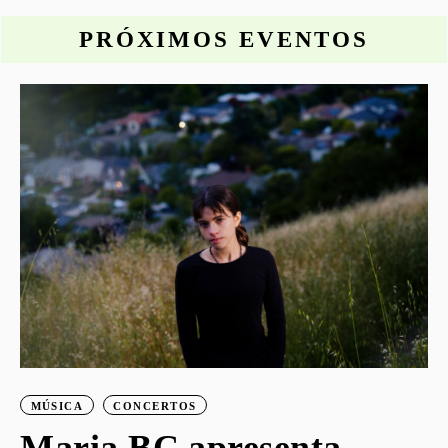
PRÓXIMOS EVENTOS
o
S
G
MÚSICA
CONCERTOS