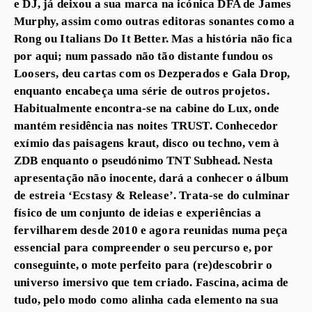
e DJ, já deixou a sua marca na icónica DFA de James
Murphy, assim como outras editoras sonantes como a
Rong ou Italians Do It Better. Mas a história não fica
por aqui; num passado não tão distante fundou os
Loosers, deu cartas com os Dezperados e Gala Drop,
enquanto encabeça uma série de outros projetos.
Habitualmente encontra-se na cabine do Lux, onde
mantém residência nas noites TRUST. Conhecedor
exímio das paisagens kraut, disco ou techno, vem à
ZDB enquanto o pseudónimo TNT Subhead. Nesta
apresentação não inocente, dará a conhecer o álbum
de estreia ‘Ecstasy & Release’. Trata-se do culminar
físico de um conjunto de ideias e experiências a
fervilharem desde 2010 e agora reunidas numa peça
essencial para compreender o seu percurso e, por
conseguinte, o mote perfeito para (re)descobrir o
universo imersivo que tem criado. Fascina, acima de
tudo, pelo modo como alinha cada elemento na sua