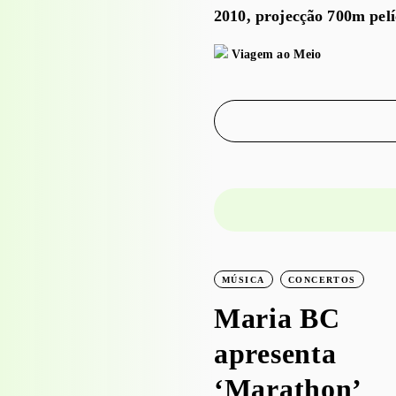
2010, projecção 700m pelí
Viagem ao Meio
PROJECTO EDUCATIVO
MÚSICA
CONCERTOS
WORKSHOPS
Maria BC
Visita-oficina à
apresenta
exposição
‘Marathon’