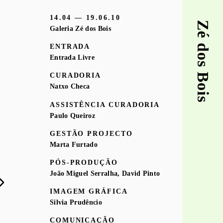
14.04 — 19.06.10
Zé dos Bois
Galeria Zé dos Bois
ENTRADA
Entrada Livre
CURADORIA
Natxo Checa
ASSISTÊNCIA CURADORIA
Paulo Queiroz
GESTÃO PROJECTO
Marta Furtado
PÓS-PRODUÇÃO
João Miguel Serralha, David Pinto
IMAGEM GRÁFICA
Silvia Prudêncio
COMUNICAÇÃO