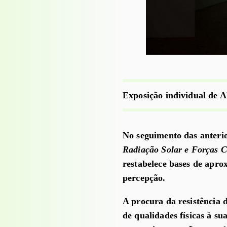
Exposição individual de A
No seguimento das anterio
Radiação Solar e Forças 
restabelece bases de apr
percepção.
A procura da resistência 
de qualidades físicas à su