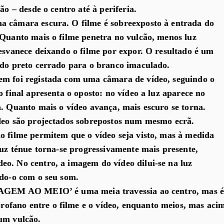
ão – desde o centro até à periferia.
a câmara escura. O filme é sobreexposto à entrada do
 Quanto mais o filme penetra no vulcão, menos luz
 esvanece deixando o filme por expor. O resultado é um
 do preto cerrado para o branco imaculado.
em foi registada com uma câmara de vídeo, seguindo o
o final apresenta o oposto: no vídeo a luz aparece no
a. Quanto mais o vídeo avança, mais escuro se torna.
ídeo são projectados sobrepostos num mesmo ecrã.
o filme permitem que o vídeo seja visto, mas à medida
luz ténue torna-se progressivamente mais presente,
o. No centro, a imagem do vídeo dilui-se na luz
ndo-o com o seu som.
VIAGEM AO MEIO’ é uma meia travessia ao centro, mas 
fano entre o filme e o vídeo, enquanto meios, mas aci
um vulcão.