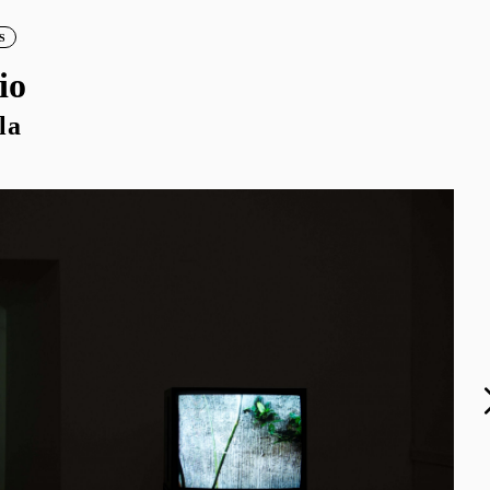
S
io
la