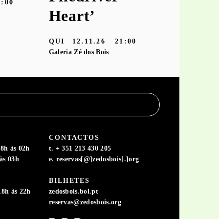
9:00
Heart’
TER
10.11
Galeria Zé dos
QUI
12.11.26
21:00
Galeria Zé dos Bois
CONTACTOS
8h às 02h
t. + 351 213 430 205
às 03h
e. reservas[@]zedosbois[.]org
BILHETES
18h às 22h
zedosbois.bol.pt
reservas@zedosbois.org