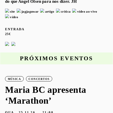
do que Angel Olsen para nos dizer. JH
site
jagjaguwar
artigo
crítica
vídeo ao vivo
vídeo
ENTRADA
25€
PRÓXIMOS EVENTOS
MÚSICA
CONCERTOS
o
Maria BC apresenta
‘Marathon’
S
G
QUA
25.11.26
21:00