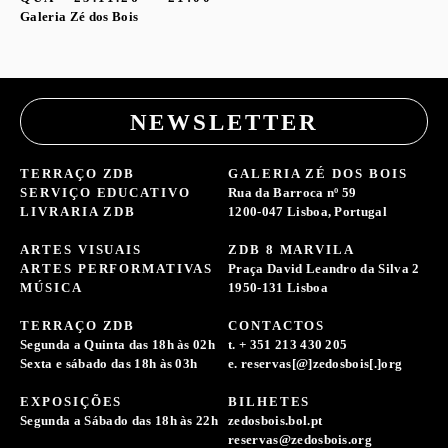
Galeria Zé dos Bois
NEWSLETTER
TERRAÇO ZDB
GALERIA ZÉ DOS BOIS
SERVIÇO EDUCATIVO
Rua da Barroca nº 59
LIVRARIA ZDB
1200-047 Lisboa, Portugal
ARTES VISUAIS
ZDB 8 MARVILA
ARTES PERFORMATIVAS
Praça David Leandro da Silva 2
MÚSICA
1950-131 Lisboa
TERRAÇO ZDB
CONTACTOS
Segunda a Quinta das 18h às 02h
t. + 351 213 430 205
Sexta e sábado das 18h às 03h
e. reservas[@]zedosbois[.]org
EXPOSIÇÕES
BILHETES
Segunda a Sábado das 18h às 22h
zedosbois.bol.pt
reservas@zedosbois.org