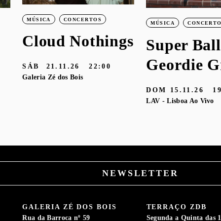
MÚSICA
CONCERTOS
MÚSICA
CONCERT
Cloud Nothings
Super Ball
Geordie G
SÁB
21.11.26
22:00
Galeria Zé dos Bois
DOM
15.11.26
1
LAV - Lisboa Ao Vivo
NEWSLETTER
GALERIA ZÉ DOS BOIS
TERRAÇO ZDB
Rua da Barroca nº 59
Segunda a Quinta das 1