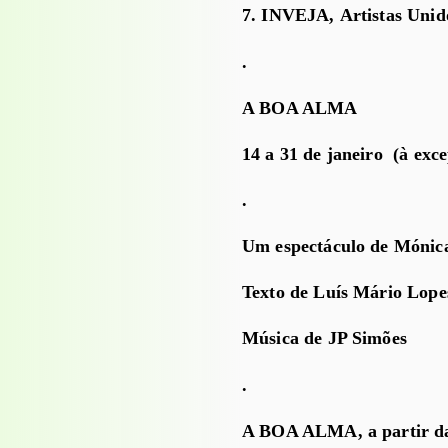
7. INVEJA, Artistas Unido
.
A BOA ALMA
14 a 31 de janeiro (à exc
.
Um espectáculo de Mónica
Texto de Luís Mário Lope
Música de JP Simões
.
A BOA ALMA, a partir da