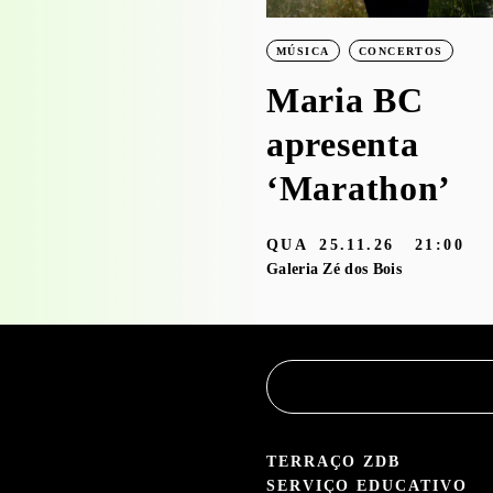
‘Bruscky em
MÚSICA
CONCERTOS
Brusque’ com o
Maria BC
Serviço
apresenta
Educativo
‘Marathon’
3.05 — 30.09.26
QUA
25.11.26
21:00
aleria Zé dos Bois
Galeria Zé dos Bois
TERRAÇO ZDB
SERVIÇO EDUCATIVO