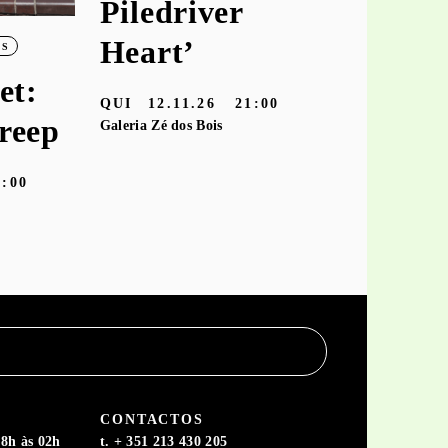
Piledriver
‘hooke
Heart’
OS
TER
10.11
et:
Galeria Zé dos
QUI
12.11.26
21:00
reep
Galeria Zé dos Bois
9:00
CONTACTOS
8h às 02h
t. + 351 213 430 205