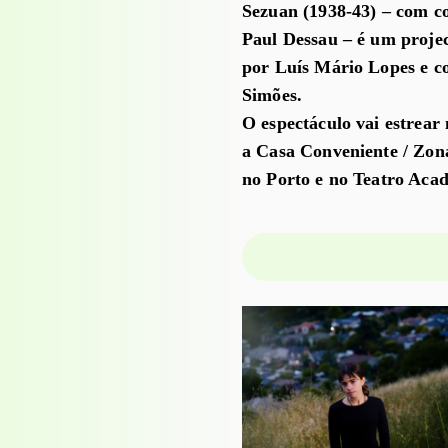
Sezuan (1938-43) – com c
Paul Dessau – é um projec
por Luís Mário Lopes e co
Simões.
O espectáculo vai estrear
a Casa Conveniente / Zon
no Porto e no Teatro Aca
PROJECTO EDUCATIVO
WORKSHOPS
Visita-oficina à
exposição