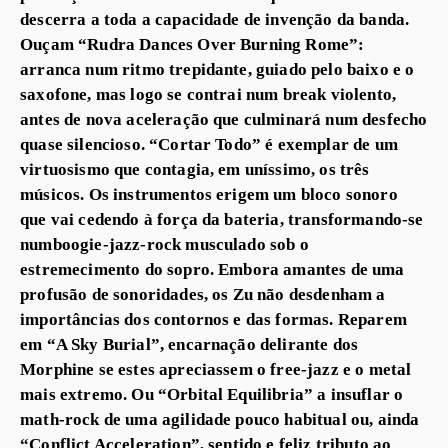
descerra a toda a capacidade de invenção da banda.
Ouçam “Rudra Dances Over Burning Rome”:
arranca num ritmo trepidante, guiado pelo baixo e o
saxofone, mas logo se contrai num break violento,
antes de nova aceleração que culminará num desfecho
quase silencioso. “Cortar Todo” é exemplar de um
virtuosismo que contagia, em uníssimo, os três
músicos. Os instrumentos erigem um bloco sonoro
que vai cedendo à força da bateria, transformando-se
numboogie-jazz-rock musculado sob o
estremecimento do sopro. Embora amantes de uma
profusão de sonoridades, os Zu não desdenham a
importâncias dos contornos e das formas. Reparem
em “A Sky Burial”, encarnação delirante dos
Morphine se estes apreciassem o free-jazz e o metal
mais extremo. Ou “Orbital Equilibria” a insuflar o
math-rock de uma agilidade pouco habitual ou, ainda
“Conflict Acceleration”, sentido e feliz tributo ao