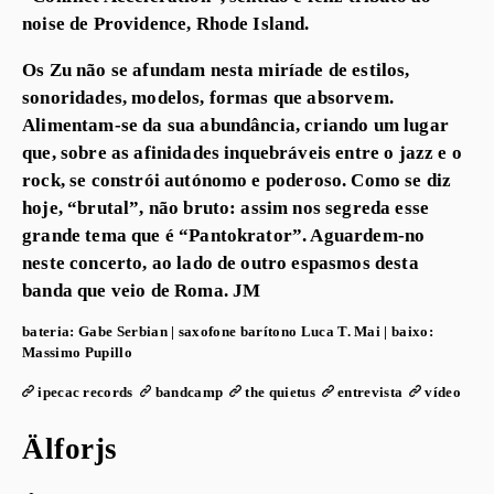
noise de Providence, Rhode Island.
Os Zu não se afundam nesta miríade de estilos,
sonoridades, modelos, formas que absorvem.
Alimentam-se da sua abundância, criando um lugar
que, sobre as afinidades inquebráveis entre o jazz e o
rock, se constrói autónomo e poderoso. Como se diz
hoje, “brutal”, não bruto: assim nos segreda esse
grande tema que é “Pantokrator”. Aguardem-no
neste concerto, ao lado de outro espasmos desta
banda que veio de Roma. JM
bateria:
Gabe Serbian |
saxofone barítono
Luca T. Mai |
baixo:
Massimo Pupillo
ipecac records
bandcamp
the quietus
entrevista
vídeo
Älforjs