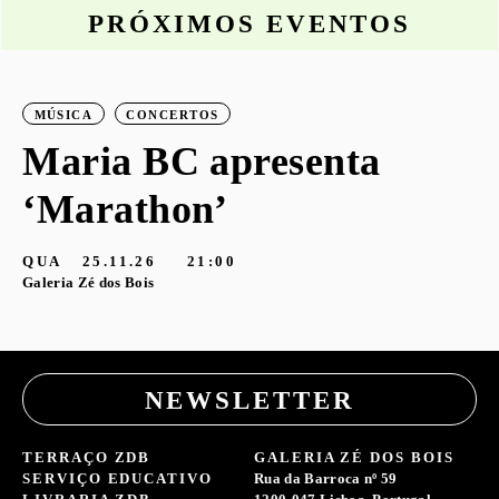
PRÓXIMOS EVENTOS
MÚSICA
CONCERTOS
o
Maria BC apresenta
‘Marathon’
S
G
QUA
25.11.26
21:00
Galeria Zé dos Bois
NEWSLETTER
TERRAÇO ZDB
GALERIA ZÉ DOS BOIS
SERVIÇO EDUCATIVO
Rua da Barroca nº 59