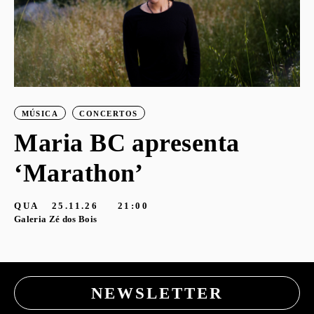
MÚSICA
CONCERTOS
Maria BC apresenta
‘Marathon’
S
G
QUA
25.11.26
21:00
Galeria Zé dos Bois
NEWSLETTER