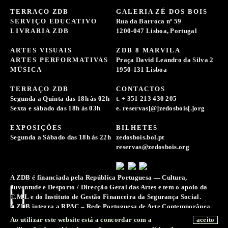
TERRAÇO ZDB
GALERIA ZÉ DOS BOIS
SERVIÇO EDUCATIVO
Rua da Barroca nº 59
LIVRARIA ZDB
1200-047 Lisboa, Portugal
ARTES VISUAIS
ZDB 8 MARVILA
ARTES PERFORMATIVAS
Praça David Leandro da Silva 2
MÚSICA
1950-131 Lisboa
TERRAÇO ZDB
CONTACTOS
Segunda a Quinta das 18h às 02h
t. + 351 213 430 205
Sexta e sábado das 18h às 03h
e. reservas[@]zedosbois[.]org
EXPOSIÇÕES
BILHETES
Segunda a Sábado das 18h às 22h
zedosbois.bol.pt
reservas@zedosbois.org
A ZDB é financiada pela República Portuguesa — Cultura,
Juventude e Desporto / Direcção Geral das Artes e tem o apoio da
C.M.L e do Instituto de Gestão Financeira da Segurança Social.
A ZDB integra a RPAC – Rede Portuguesa de Arte Contemporânea.
A Associação Zé dos Bois reserva-se o direito de recolher e
Ao utilizar este website está a concordar com a
aceito
conservar registos de imagens, sons e voz para a difusão e