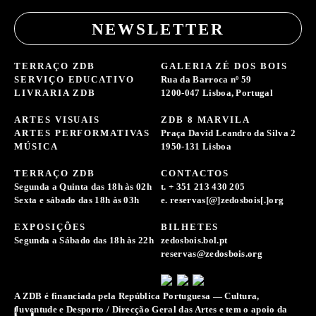
NEWSLETTER
TERRAÇO ZDB
GALERIA ZÉ DOS BOIS
SERVIÇO EDUCATIVO
Rua da Barroca nº 59
LIVRARIA ZDB
1200-047 Lisboa, Portugal
ARTES VISUAIS
ZDB 8 MARVILA
ARTES PERFORMATIVAS
Praça David Leandro da Silva 2
MÚSICA
1950-131 Lisboa
TERRAÇO ZDB
CONTACTOS
Segunda a Quinta das 18h às 02h
t. + 351 213 430 205
Sexta e sábado das 18h às 03h
e. reservas[@]zedosbois[.]org
EXPOSIÇÕES
BILHETES
Segunda a Sábado das 18h às 22h
zedosbois.bol.pt
reservas@zedosbois.org
A ZDB é financiada pela República Portuguesa — Cultura,
Juventude e Desporto / Direcção Geral das Artes e tem o apoio da