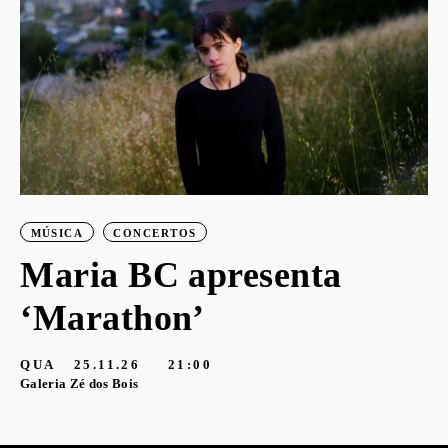
S
G
MÚSICA
CONCERTOS
Maria BC apresenta
‘Marathon’
QUA
25.11.26
21:00
Galeria Zé dos Bois