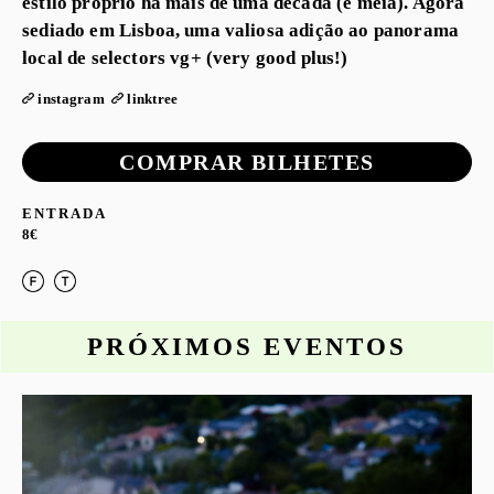
estilo próprio há mais de uma década (e meia). Agora
sediado em Lisboa, uma valiosa adição ao panorama
local de selectors vg+ (very good plus!)
instagram
linktree
COMPRAR BILHETES
ENTRADA
8€
PRÓXIMOS EVENTOS
o