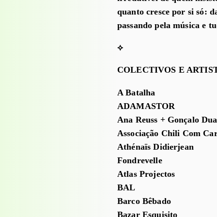
quanto cresce por si só: d
passando pela música e tud
⟡
COLECTIVOS E ARTIS
A Batalha
ADAMASTOR
Ana Reuss + Gonçalo Dua
Associação Chili Com Ca
Athénaïs Didierjean
Fondrevelle
Atlas Projectos
BAL
Barco Bêbado
Bazar Esquisito