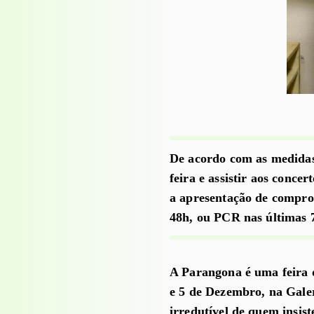
De acordo com as medidas
feira e assistir aos conce
a apresentação de comprov
48h, ou PCR nas últimas 
A Parangona é uma feira d
e 5 de Dezembro, na Galer
irredutível de quem insis