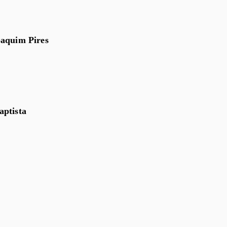
oaquim Pires
aptista