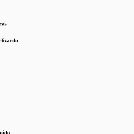
cas
elizardo
Doido