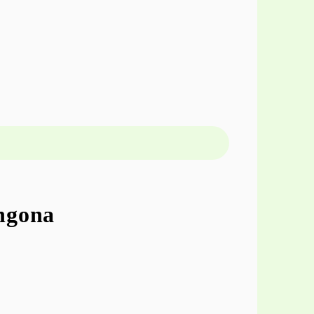
O
ngona