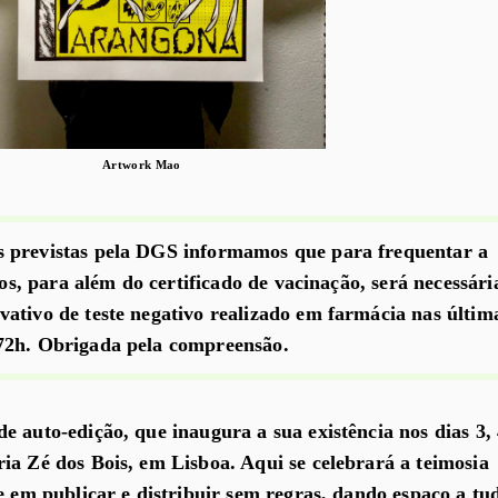
Artwork Mao
 previstas pela DGS informamos que para frequentar a
rtos, para além do certificado de vacinação, será necessári
ativo de teste negativo realizado em farmácia nas últim
72h. Obrigada pela compreensão.
e auto-edição, que inaugura a sua existência nos dias 3,
ia Zé dos Bois, em Lisboa. Aqui se celebrará a teimosia
te em publicar e distribuir sem regras, dando espaço a tu