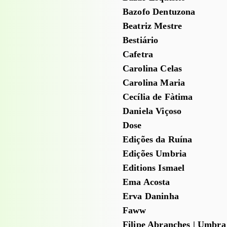
Bazofo Dentuzona
Beatriz Mestre
Bestiário
Cafetra
Carolina Celas
Carolina Maria
Cecília de Fàtima
Daniela Viçoso
Dose
Edições da Ruína
Edições Umbria
Editions Ismael
Ema Acosta
Erva Daninha
Faww
Filipe Abranches | Umbra