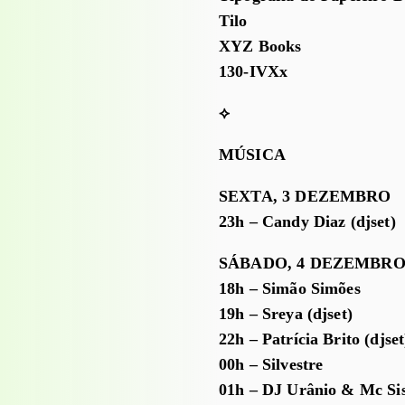
Tilo
XYZ Books
130-IVXx
⟡
MÚSICA
SEXTA, 3 DEZEMBRO
23h – Candy Diaz (djset)
SÁBADO, 4 DEZEMBR
18h – Simão Simões
19h – Sreya (djset)
22h – Patrícia Brito (djset
00h – Silvestre
01h – DJ Urânio & Mc Sis