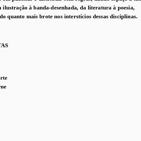
a ilustração à banda-desenhada, da literatura à poesia,
o quanto mais brote nos interstícios dessas disciplinas.
TAS
rte
rne