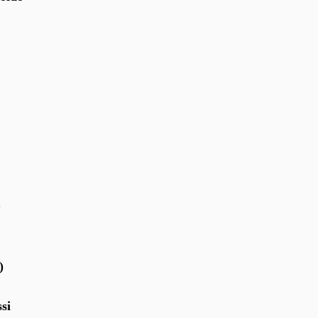
O
)
si