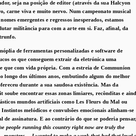
iador, seja na posição de editor (através da sua Halcyon
bro, carne viva e muito nervo. Num campeonato musical
de nomes emergentes e regressos inesperados, estamos
utar militância para com a arte em si. Faz, afinal, da
trunfo.
óplia de ferramentas personalizadas e software de
ucos os que conseguem extrair da eletrónica uma
ase que com vida própria. Com a estreia de Communion
ao longo dos últimos anos, embutindo algum do melhor
ofereceu durante a sua saudosa existência. Mas da
it soube encontrar essas zonas limiares, recônditas e ain
sticos mundos artificiais como Les Fleurs du Mal ou
stintos melódicos e convulsões emocionais alinham-se
l de assinatura. E ao contrário do que se poderia pensar
e people running this country right now are truly the
– monsters… I wanted to make a work that had that level 