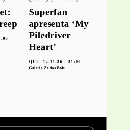
et:
Superfan
keiya
reep
apresenta ‘My
aprese
Piledriver
‘hooke
9:00
Heart’
TER
10.11
Galeria Zé dos
QUI
12.11.26
21:00
Galeria Zé dos Bois