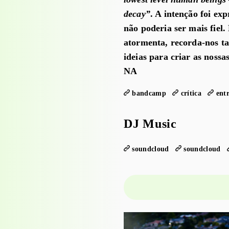
decay”
. A intenção foi ex
não poderia ser mais fiel
atormenta, recorda-nos t
ideias para criar as nossas
NA
bandcamp
crítica
entr
DJ Music
soundcloud
soundcloud
PROJECTO EDUCATIVO