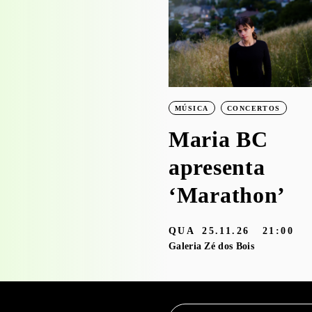
WORKSHOPS
Visita-oficina à
exposição
‘Bruscky em
MÚSICA
CONCERTOS
Brusque’ com o
Maria BC
Serviço
apresenta
Educativo
‘Marathon’
3.05 — 30.09.26
QUA
25.11.26
21:00
aleria Zé dos Bois
Galeria Zé dos Bois