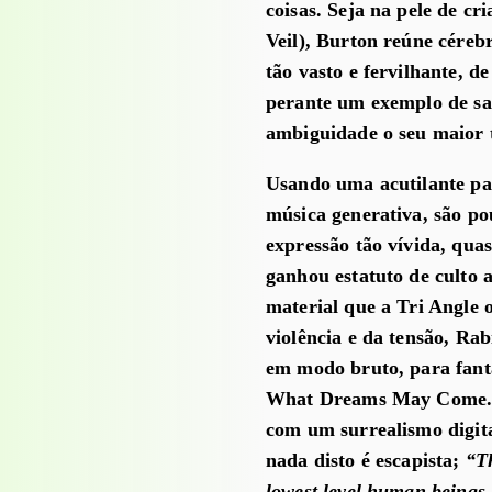
coisas. Seja na pele de cr
Veil), Burton reúne cére
tão vasto e fervilhante, 
perante um exemplo de sal
ambiguidade o seu maior 
Usando uma acutilante pan
música generativa, são po
expressão tão vívida, qu
ganhou estatuto de culto 
material que a Tri Angle 
violência e da tensão, Rab
em modo bruto, para fantá
What Dreams May Come. In
com um surrealismo digita
nada disto é escapista;
“Th
lowest level human beings 