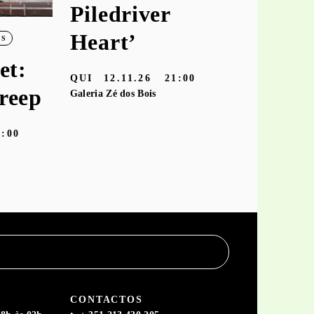
Piledriver
‘hooke
Heart’
OS
TER
10.11
et:
Galeria Zé dos
QUI
12.11.26
21:00
reep
Galeria Zé dos Bois
9:00
CONTACTOS