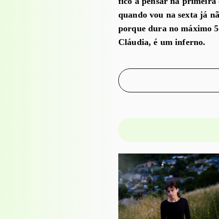
fico a pensar na primeira
quando vou na sexta já nã
porque dura no máximo 5 s
Cláudia, é um inferno.
PROJECTO EDUCATIVO
WORKSHOPS
Visita-oficina à