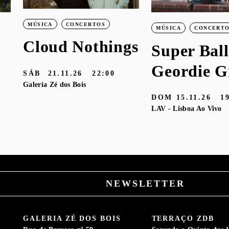
MÚSICA
CONCERTOS
MÚSICA
CONCERT
Cloud Nothings
Super Ball
Geordie G
SÁB
21.11.26
22:00
Galeria Zé dos Bois
DOM
15.11.26
1
LAV - Lisboa Ao Vivo
NEWSLETTER
GALERIA ZÉ DOS BOIS
TERRAÇO ZDB