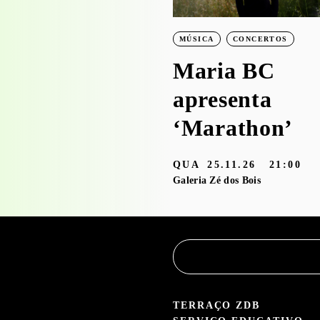
exposição
‘Bruscky em
MÚSICA
CONCERTOS
Brusque’ com o
Maria BC
Serviço
apresenta
Educativo
‘Marathon’
3.05 — 30.09.26
QUA
25.11.26
21:00
aleria Zé dos Bois
Galeria Zé dos Bois
TERRAÇO ZDB