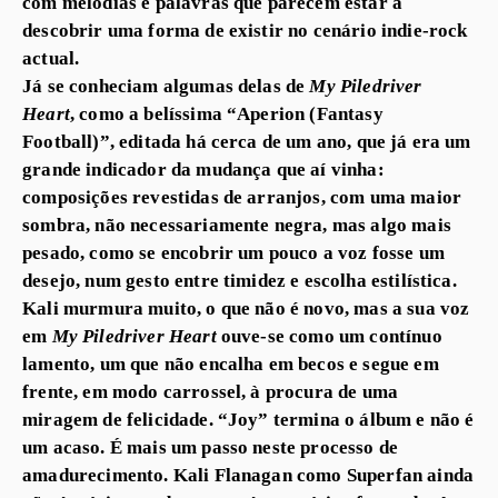
com melodias e palavras que parecem estar a
descobrir uma forma de existir no cenário indie-rock
actual.
Já se conheciam algumas delas de
My Piledriver
Heart
, como a belíssima “Aperion (Fantasy
Football)”, editada há cerca de um ano, que já era um
grande indicador da mudança que aí vinha:
composições revestidas de arranjos, com uma maior
sombra, não necessariamente negra, mas algo mais
pesado, como se encobrir um pouco a voz fosse um
desejo, num gesto entre timidez e escolha estilística.
Kali murmura muito, o que não é novo, mas a sua voz
em
My Piledriver Heart
ouve-se como um contínuo
lamento, um que não encalha em becos e segue em
frente, em modo carrossel, à procura de uma
miragem de felicidade. “Joy” termina o álbum e não é
um acaso. É mais um passo neste processo de
amadurecimento. Kali Flanagan como Superfan ainda