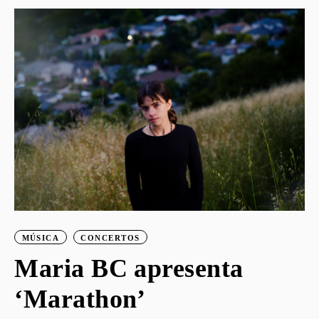
o
MÚSICA
CONCERTOS
Maria BC apresenta
‘Marathon’
S
G