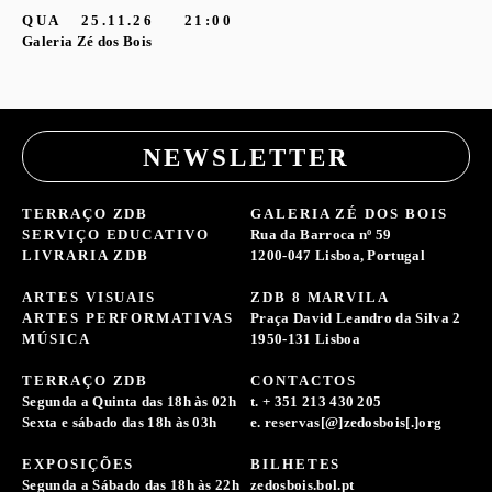
QUA
25.11.26
21:00
Galeria Zé dos Bois
NEWSLETTER
TERRAÇO ZDB
GALERIA ZÉ DOS BOIS
SERVIÇO EDUCATIVO
Rua da Barroca nº 59
LIVRARIA ZDB
1200-047 Lisboa, Portugal
ARTES VISUAIS
ZDB 8 MARVILA
ARTES PERFORMATIVAS
Praça David Leandro da Silva 2
MÚSICA
1950-131 Lisboa
TERRAÇO ZDB
CONTACTOS
Segunda a Quinta das 18h às 02h
t. + 351 213 430 205
Sexta e sábado das 18h às 03h
e. reservas[@]zedosbois[.]org
EXPOSIÇÕES
BILHETES
Segunda a Sábado das 18h às 22h
zedosbois.bol.pt