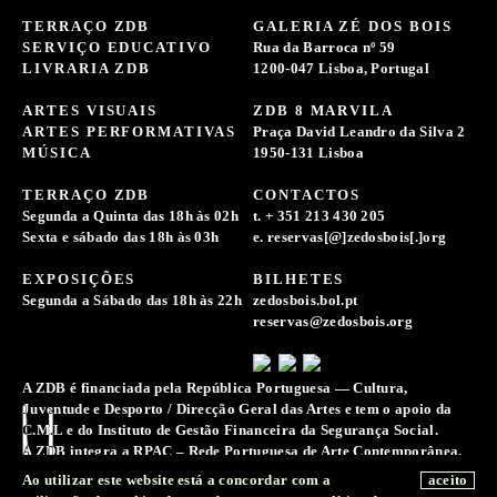
TERRAÇO ZDB
GALERIA ZÉ DOS BOIS
SERVIÇO EDUCATIVO
Rua da Barroca nº 59
LIVRARIA ZDB
1200-047 Lisboa, Portugal
ARTES VISUAIS
ZDB 8 MARVILA
ARTES PERFORMATIVAS
Praça David Leandro da Silva 2
MÚSICA
1950-131 Lisboa
TERRAÇO ZDB
CONTACTOS
Segunda a Quinta das 18h às 02h
t. + 351 213 430 205
Sexta e sábado das 18h às 03h
e. reservas[@]zedosbois[.]org
EXPOSIÇÕES
BILHETES
Segunda a Sábado das 18h às 22h
zedosbois.bol.pt
reservas@zedosbois.org
A ZDB é financiada pela República Portuguesa — Cultura,
Juventude e Desporto / Direcção Geral das Artes e tem o apoio da
C.M.L e do Instituto de Gestão Financeira da Segurança Social.
A ZDB integra a RPAC – Rede Portuguesa de Arte Contemporânea.
A Associação Zé dos Bois reserva-se o direito de recolher e
Ao utilizar este website está a concordar com a
aceito
conservar registos de imagens, sons e voz para a difusão e