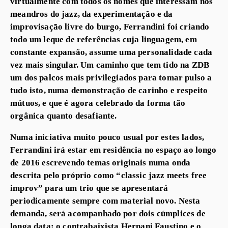
virtualmente com todos os nomes que interessam nos
meandros do jazz, da experimentação e da
improvisação livre do burgo, Ferrandini foi criando
todo um leque de referências cuja linguagem, em
constante expansão, assume uma personalidade cada
vez mais singular. Um caminho que tem tido na ZDB
um dos palcos mais privilegiados para tomar pulso a
tudo isto, numa demonstração de carinho e respeito
mútuos, e que é agora celebrado da forma tão
orgânica quanto desafiante.
Numa iniciativa muito pouco usual por estes lados,
Ferrandini irá estar em residência no espaço ao longo
de 2016 escrevendo temas originais numa onda
descrita pelo próprio como “classic jazz meets free
improv” para um trio que se apresentará
periodicamente sempre com material novo. Nesta
demanda, será acompanhado por dois cúmplices de
longa data: o contrabaixista Hernani Faustino e o