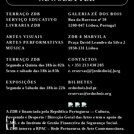
TERRAÇO ZDB
GALERIA ZÉ DOS BOIS
SERVIÇO EDUCATIVO
Rua da Barroca nº 59
LIVRARIA ZDB
1200-047 Lisboa, Portugal
ARTES VISUAIS
ZDB 8 MARVILA
ARTES PERFORMATIVAS
Praça David Leandro da Silva 2
MÚSICA
1950-131 Lisboa
TERRAÇO ZDB
CONTACTOS
Segunda a Quinta das 18h às 02h
t. + 351 213 430 205
Sexta e sábado das 18h às 03h
e. reservas[@]zedosbois[.]org
EXPOSIÇÕES
BILHETES
Segunda a Sábado das 18h às 22h
zedosbois.bol.pt
reservas@zedosbois.org
A ZDB é financiada pela República Portuguesa — Cultura,
Juventude e Desporto / Direcção Geral das Artes e tem o apoio da
C.M.L e do Instituto de Gestão Financeira da Segurança Social.
A ZDB integra a RPAC – Rede Portuguesa de Arte Contemporânea.