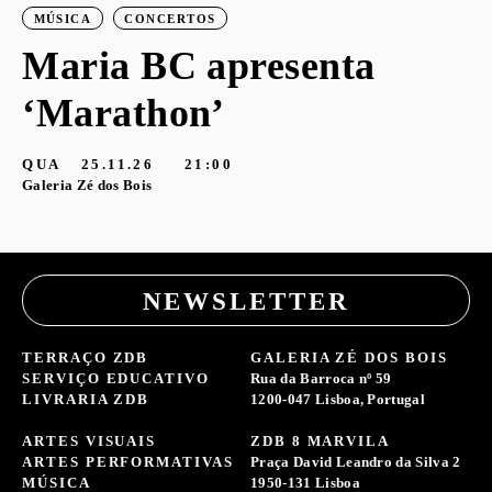
MÚSICA
CONCERTOS
Maria BC apresenta
‘Marathon’
S
G
QUA
25.11.26
21:00
Galeria Zé dos Bois
NEWSLETTER
TERRAÇO ZDB
GALERIA ZÉ DOS BOIS
SERVIÇO EDUCATIVO
Rua da Barroca nº 59
LIVRARIA ZDB
1200-047 Lisboa, Portugal
ARTES VISUAIS
ZDB 8 MARVILA
ARTES PERFORMATIVAS
Praça David Leandro da Silva 2
MÚSICA
1950-131 Lisboa