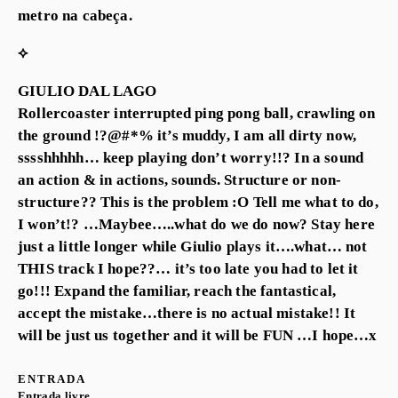
metro na cabeça.
⟡
GIULIO DAL LAGO
Rollercoaster interrupted ping pong ball, crawling on
the ground !?@#*% it’s muddy, I am all dirty now,
sssshhhhh… keep playing don’t worry!!? In a sound
an action & in actions, sounds. Structure or non-
structure?? This is the problem :O Tell me what to do,
I won’t!? …Maybee…..what do we do now? Stay here
just a little longer while Giulio plays it….what… not
THIS track I hope??… it’s too late you had to let it
go!!! Expand the familiar, reach the fantastical,
accept the mistake…there is no actual mistake!! It
will be just us together and it will be FUN …I hope…x
ENTRADA
Entrada livre.