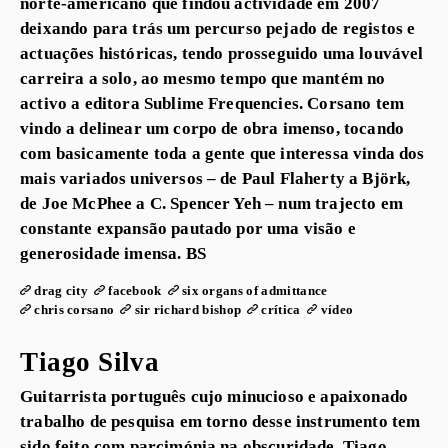
norte-americano que findou actividade em 2007
deixando para trás um percurso pejado de registos e
actuações históricas, tendo prosseguido uma louvável
carreira a solo, ao mesmo tempo que mantém no
activo a editora Sublime Frequencies. Corsano tem
vindo a delinear um corpo de obra imenso, tocando
com basicamente toda a gente que interessa vinda dos
mais variados universos – de Paul Flaherty a Björk,
de Joe McPhee a C. Spencer Yeh – num trajecto em
constante expansão pautado por uma visão e
generosidade imensa. BS
drag city
facebook
six organs of admittance
chris corsano
sir richard bishop
crítica
vídeo
Tiago Silva
Guitarrista português cujo minucioso e apaixonado
trabalho de pesquisa em torno desse instrumento tem
sido feito com parcimónia na obscuridade, Tiago