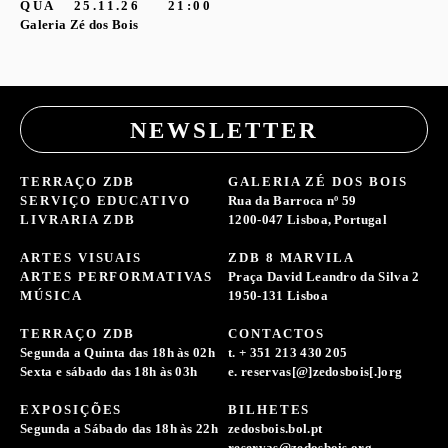
QUA
25.11.26
21:00
Galeria Zé dos Bois
NEWSLETTER
TERRAÇO ZDB
GALERIA ZÉ DOS BOIS
SERVIÇO EDUCATIVO
Rua da Barroca nº 59
LIVRARIA ZDB
1200-047 Lisboa, Portugal
ARTES VISUAIS
ZDB 8 MARVILA
ARTES PERFORMATIVAS
Praça David Leandro da Silva 2
MÚSICA
1950-131 Lisboa
TERRAÇO ZDB
CONTACTOS
Segunda a Quinta das 18h às 02h
t. + 351 213 430 205
Sexta e sábado das 18h às 03h
e. reservas[@]zedosbois[.]org
EXPOSIÇÕES
BILHETES
Segunda a Sábado das 18h às 22h
zedosbois.bol.pt