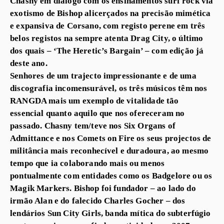
Chasny em diálogo com os ensinamentos surf rock via
exotismo de Bishop alicerçados na precisão mimética
e expansiva de Corsano, com registo perene em três
belos registos na sempre atenta Drag City, o último
dos quais – ‘The Heretic’s Bargain’ – com edição já
deste ano.
Senhores de um trajecto impressionante e de uma
discografia incomensurável, os três músicos têm nos
RANGDA mais um exemplo de vitalidade tão
essencial quanto aquilo que nos ofereceram no
passado. Chasny tem/teve nos Six Organs of
Admittance e nos Comets on Fire os seus projectos de
militância mais reconhecível e duradoura, ao mesmo
tempo que ia colaborando mais ou menos
pontualmente com entidades como os Badgelore ou os
Magik Markers. Bishop foi fundador – ao lado do
irmão Alan e do falecido Charles Gocher – dos
lendários Sun City Girls, banda mítica do subterfúgio