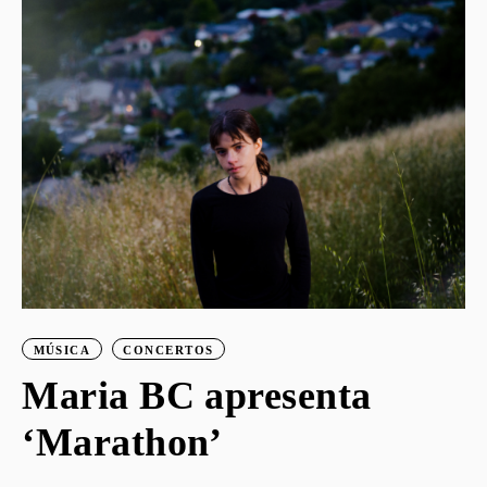
o
S
G
MÚSICA
CONCERTOS
Maria BC apresenta
‘Marathon’