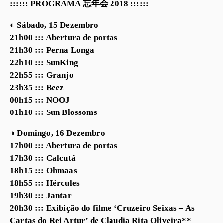
:::::: PROGRAMA 忘年会 2018 ::::::
◐ Sábado, 15 Dezembro
21h00 ::: Abertura de portas
21h30 ::: Perna Longa
22h10 ::: SunKing
22h55 ::: Granjo
23h35 ::: Beez
00h15 ::: NOOJ
01h10 ::: Sun Blossoms
◑ Domingo, 16 Dezembro
17h00 ::: Abertura de portas
17h30 ::: Calcutá
18h15 ::: Ohmaas
18h55 ::: Hércules
19h30 ::: Jantar
20h30 ::: Exibição do filme ‘Cruzeiro Seixas – As
Cartas do Rei Artur’ de Cláudia Rita Oliveira**