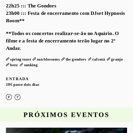
22h25 ::: The Gondors
23h00 ::: Festa de encerramento com DJset Hypnosis
Room**
**Todos os concertos realizar-se-ão no Aquário. O
filme e a festa de encerramento terão lugar no 2º
Andar.
spring toast
sun blossoms
the gondors
calcutá
granjo
beez
sunking
ENTRADA
10€ passe dois dias
PRÓXIMOS EVENTOS