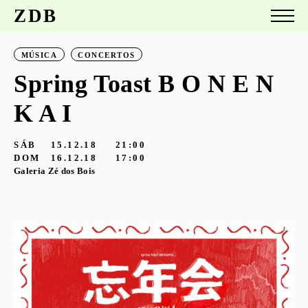
ZDB
MÚSICA
CONCERTOS
Spring Toast B O N E N
K A I
SÁB
15.12.18
21:00
DOM
16.12.18
17:00
Galeria Zé dos Bois