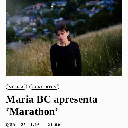
o
MÚSICA
CONCERTOS
Maria BC apresenta
‘Marathon’
S
G
QUA
25.11.26
21:00