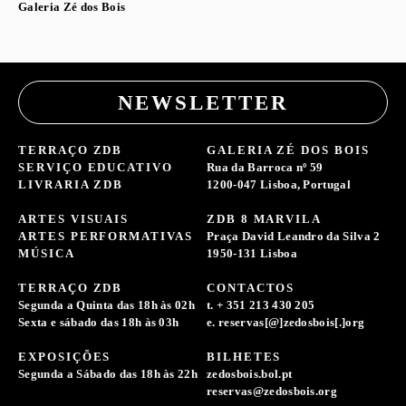
Galeria Zé dos Bois
NEWSLETTER
TERRAÇO ZDB
GALERIA ZÉ DOS BOIS
SERVIÇO EDUCATIVO
Rua da Barroca nº 59
LIVRARIA ZDB
1200-047 Lisboa, Portugal
ARTES VISUAIS
ZDB 8 MARVILA
ARTES PERFORMATIVAS
Praça David Leandro da Silva 2
MÚSICA
1950-131 Lisboa
TERRAÇO ZDB
CONTACTOS
Segunda a Quinta das 18h às 02h
t. + 351 213 430 205
Sexta e sábado das 18h às 03h
e. reservas[@]zedosbois[.]org
EXPOSIÇÕES
BILHETES
Segunda a Sábado das 18h às 22h
zedosbois.bol.pt
reservas@zedosbois.org