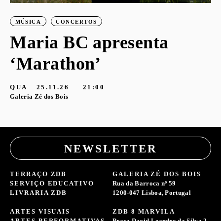
MÚSICA
CONCERTOS
Maria BC apresenta
‘Marathon’
S
G
QUA
25.11.26
21:00
Galeria Zé dos Bois
NEWSLETTER
TERRAÇO ZDB
GALERIA ZÉ DOS BOIS
SERVIÇO EDUCATIVO
Rua da Barroca nº 59
LIVRARIA ZDB
1200-047 Lisboa, Portugal
ARTES VISUAIS
ZDB 8 MARVILA