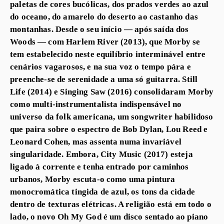
paletas de cores bucólicas, dos prados verdes ao azul
do oceano, do amarelo do deserto ao castanho das
montanhas. Desde o seu início — após saída dos
Woods — com Harlem River (2013), que Morby se
tem estabelecido neste equilíbrio interminável entre
cenários vagarosos, e na sua voz o tempo pára e
preenche-se de serenidade a uma só guitarra. Still
Life (2014) e Singing Saw (2016) consolidaram Morby
como multi-instrumentalista indispensável no
universo da folk americana, um songwriter habilidoso
que paira sobre o espectro de Bob Dylan, Lou Reed e
Leonard Cohen, mas assenta numa invariável
singularidade. Embora, City Music (2017) esteja
ligado à corrente e tenha entrado por caminhos
urbanos, Morby escuta-o como uma pintura
monocromática tingida de azul, os tons da cidade
dentro de texturas elétricas. A religião está em todo o
lado, o novo Oh My God é um disco sentado ao piano