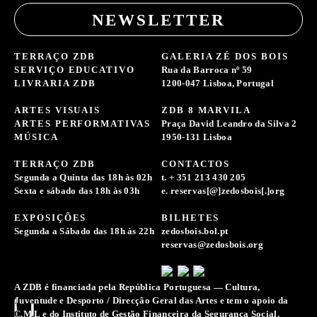
NEWSLETTER
TERRAÇO ZDB
GALERIA ZÉ DOS BOIS
SERVIÇO EDUCATIVO
Rua da Barroca nº 59
LIVRARIA ZDB
1200-047 Lisboa, Portugal
ARTES VISUAIS
ZDB 8 MARVILA
ARTES PERFORMATIVAS
Praça David Leandro da Silva 2
MÚSICA
1950-131 Lisboa
TERRAÇO ZDB
CONTACTOS
Segunda a Quinta das 18h às 02h
t. + 351 213 430 205
Sexta e sábado das 18h às 03h
e. reservas[@]zedosbois[.]org
EXPOSIÇÕES
BILHETES
Segunda a Sábado das 18h às 22h
zedosbois.bol.pt
reservas@zedosbois.org
A ZDB é financiada pela República Portuguesa — Cultura,
Juventude e Desporto / Direcção Geral das Artes e tem o apoio da
C.M.L e do Instituto de Gestão Financeira da Segurança Social.