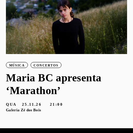
MÚSICA
CONCERTOS
Maria BC apresenta
‘Marathon’
S
G
QUA
25.11.26
21:00
Galeria Zé dos Bois