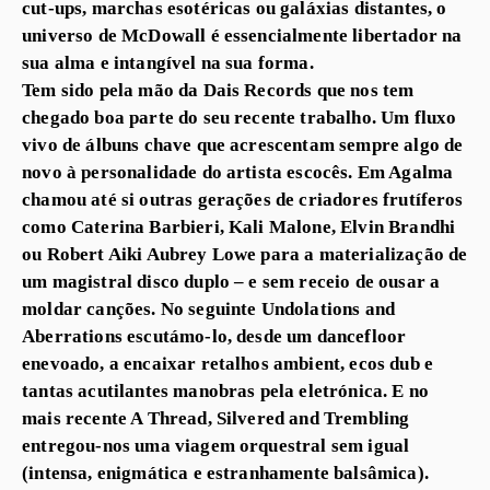
cut-ups, marchas esotéricas ou galáxias distantes, o
universo de McDowall é essencialmente libertador na
sua alma e intangível na sua forma.
Tem sido pela mão da Dais Records que nos tem
chegado boa parte do seu recente trabalho. Um fluxo
vivo de álbuns chave que acrescentam sempre algo de
novo à personalidade do artista escocês. Em Agalma
chamou até si outras gerações de criadores frutíferos
como Caterina Barbieri, Kali Malone, Elvin Brandhi
ou Robert Aiki Aubrey Lowe para a materialização de
um magistral disco duplo – e sem receio de ousar a
moldar canções. No seguinte Undolations and
Aberrations escutámo-lo, desde um dancefloor
enevoado, a encaixar retalhos ambient, ecos dub e
tantas acutilantes manobras pela eletrónica. E no
mais recente A Thread, Silvered and Trembling
entregou-nos uma viagem orquestral sem igual
(intensa, enigmática e estranhamente balsâmica).