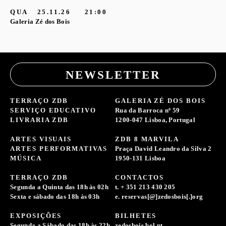
QUA
25.11.26
21:00
Galeria Zé dos Bois
NEWSLETTER
TERRAÇO ZDB
GALERIA ZÉ DOS BOIS
SERVIÇO EDUCATIVO
Rua da Barroca nº 59
LIVRARIA ZDB
1200-047 Lisboa, Portugal
ARTES VISUAIS
ZDB 8 MARVILA
ARTES PERFORMATIVAS
Praça David Leandro da Silva 2
MÚSICA
1950-131 Lisboa
TERRAÇO ZDB
CONTACTOS
Segunda a Quinta das 18h às 02h
t. + 351 213 430 205
Sexta e sábado das 18h às 03h
e. reservas[@]zedosbois[.]org
EXPOSIÇÕES
BILHETES
Segunda a Sábado das 18h às 22h
zedosbois.bol.pt