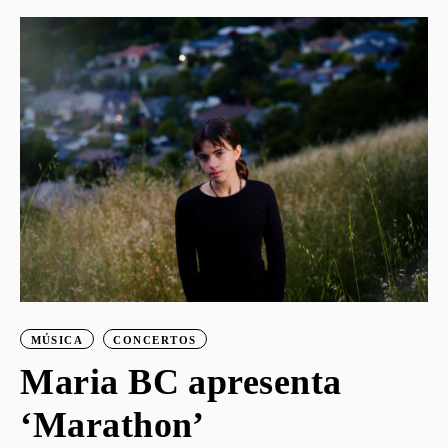
o
MÚSICA
CONCERTOS
Maria BC apresenta
‘Marathon’
S
G