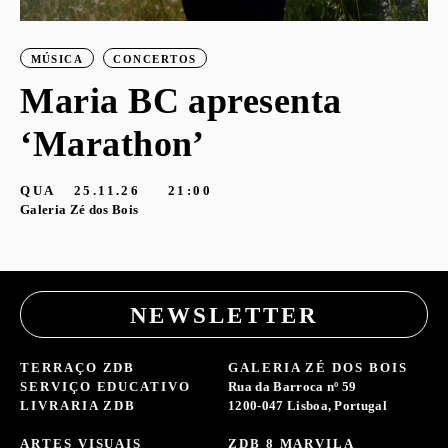
MÚSICA
CONCERTOS
Maria BC apresenta
‘Marathon’
S
G
QUA
25.11.26
21:00
Galeria Zé dos Bois
NEWSLETTER
TERRAÇO ZDB
GALERIA ZÉ DOS BOIS
SERVIÇO EDUCATIVO
Rua da Barroca nº 59
LIVRARIA ZDB
1200-047 Lisboa, Portugal
ARTES VISUAIS
ZDB 8 MARVILA