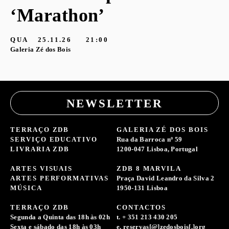
‘Marathon’
S
G
QUA
25.11.26
21:00
Galeria Zé dos Bois
NEWSLETTER
TERRAÇO ZDB
GALERIA ZÉ DOS BOIS
SERVIÇO EDUCATIVO
Rua da Barroca nº 59
LIVRARIA ZDB
1200-047 Lisboa, Portugal
ARTES VISUAIS
ZDB 8 MARVILA
ARTES PERFORMATIVAS
Praça David Leandro da Silva 2
MÚSICA
1950-131 Lisboa
TERRAÇO ZDB
CONTACTOS
Segunda a Quinta das 18h às 02h
t. + 351 213 430 205
Sexta e sábado das 18h às 03h
e. reservas[@]zedosbois[.]org