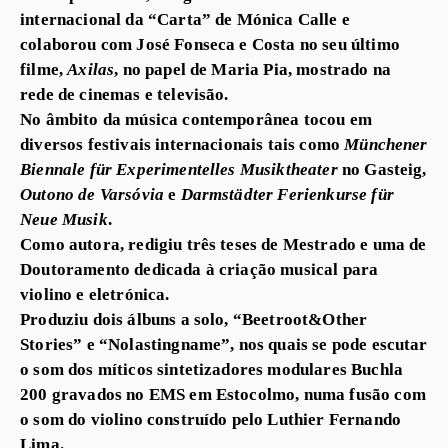
internacional da “Carta” de Mónica Calle e
colaborou com José Fonseca e Costa no seu último
filme,
Axilas
, no papel de Maria Pia, mostrado na
rede de cinemas e televisão.
No âmbito da música contemporânea tocou em
diversos festivais internacionais tais como
Münchener
Biennale für Experimentelles Musiktheater
no Gasteig,
Outono de Varsóvia
e
Darmstädter Ferienkurse für
Neue Musik
.
Como autora, redigiu três teses de Mestrado e uma de
Doutoramento dedicada à criação musical para
violino e eletrónica.
Produziu dois álbuns a solo, “Beetroot&Other
Stories” e “Nolastingname”, nos quais se pode escutar
o som dos míticos sintetizadores modulares Buchla
200 gravados no EMS em Estocolmo, numa fusão com
o som do violino construído pelo Luthier Fernando
Lima.