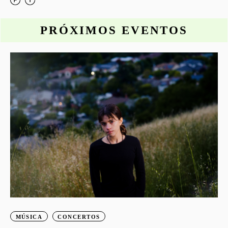
PRÓXIMOS EVENTOS
o
S
G
MÚSICA
CONCERTOS