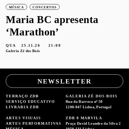
MÚSICA
CONCERTOS
Maria BC apresenta
‘Marathon’
S
G
QUA
25.11.26
21:00
Galeria Zé dos Bois
NEWSLETTER
TERRAÇO ZDB
GALERIA ZÉ DOS BOIS
SERVIÇO EDUCATIVO
Rua da Barroca nº 59
LIVRARIA ZDB
1200-047 Lisboa, Portugal
ARTES VISUAIS
ZDB 8 MARVILA
ARTES PERFORMATIVAS
Praça David Leandro da Silva 2