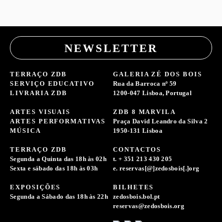
NEWSLETTER
TERRAÇO ZDB
GALERIA ZÉ DOS BOIS
SERVIÇO EDUCATIVO
Rua da Barroca nº 59
LIVRARIA ZDB
1200-047 Lisboa, Portugal
ARTES VISUAIS
ZDB 8 MARVILA
ARTES PERFORMATIVAS
Praça David Leandro da Silva 2
MÚSICA
1950-131 Lisboa
TERRAÇO ZDB
CONTACTOS
Segunda a Quinta das 18h às 02h
t. + 351 213 430 205
Sexta e sábado das 18h às 03h
e. reservas[@]zedosbois[.]org
EXPOSIÇÕES
BILHETES
Segunda a Sábado das 18h às 22h
zedosbois.bol.pt
reservas@zedosbois.org