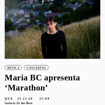
o
MÚSICA
CONCERTOS
Maria BC apresenta
‘Marathon’
S
G
QUA
25.11.26
21:00
Galeria Zé dos Bois