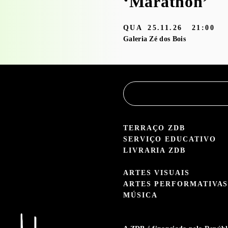
‘Marathon’
3.05 — 30.09.26
QUA
25.11.26
21:00
aleria Zé dos Bois
Galeria Zé dos Bois
TERRAÇO ZDB
SERVIÇO EDUCATIVO
LIVRARIA ZDB
ARTES VISUAIS
ARTES PERFORMATIVA
MÚSICA