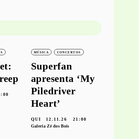
OS
MÚSICA
CONCERTOS
MÚSICA
C
et:
Superfan
keiya
reep
apresenta ‘My
aprese
Piledriver
‘hooke
9:00
Heart’
TER
10.11
Galeria Zé dos
QUI
12.11.26
21:00
Galeria Zé dos Bois