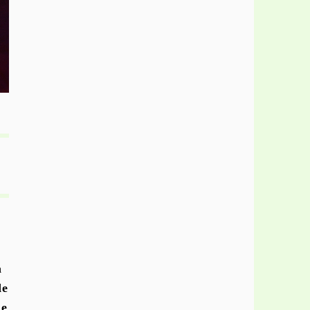
a
de
 e