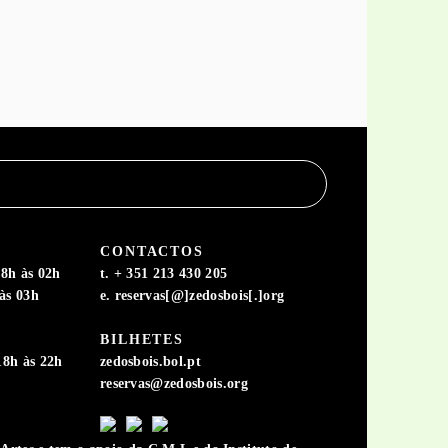
CONTACTOS
8h às 02h
t. + 351 213 430 205
às 03h
e. reservas[@]zedosbois[.]org
BILHETES
18h às 22h
zedosbois.bol.pt
reservas@zedosbois.org