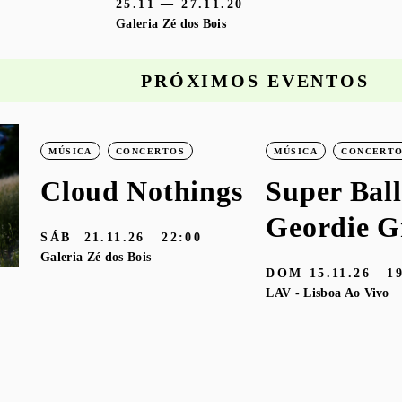
25.11 — 27.11.20
Galeria Zé dos Bois
PRÓXIMOS EVENTOS
MÚSICA
CONCERTOS
MÚSICA
CONCERT
Cloud Nothings
Super Ball
Geordie G
SÁB
21.11.26
22:00
Galeria Zé dos Bois
DOM
15.11.26
1
LAV - Lisboa Ao Vivo