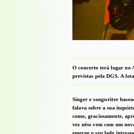
O concerto terá lugar no 
previstas pela DGS. A lota
Singer e songwriter base
falava sobre a sua inquie
como, graciosamente, apre
vez nëss vem com um novo
emerge o seu lado introsp