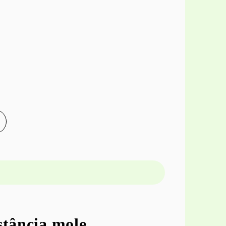
O
ância mole