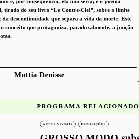
um e, por consequência, ela não seria; e o poema
 tirado do seu livro “Le Contre-Ciel”, sobre o limite
az da descontinuidade que separa a vida da morte. Este
 o conceito que protagoniza, paradoxalmente, a junção
otas.
Mattia Denisse
PROGRAMA RELACIONAD
ARTES VISUAIS
EXPOSIÇÕES
GROSSO MODO subst