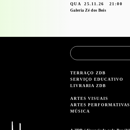
QUA
25.11.26
21:00
Brusque’ com o
Galeria Zé dos Bois
Serviço
Educativo
3.05 — 30.09.26
aleria Zé dos Bois
TERRAÇO ZDB
SERVIÇO EDUCATIVO
LIVRARIA ZDB
ARTES VISUAIS
ARTES PERFORMATIVA
MÚSICA