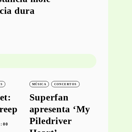
cia dura
OS
MÚSICA
CONCERTOS
MÚSICA
C
et:
Superfan
keiya
reep
apresenta ‘My
aprese
Piledriver
‘hooke
9:00