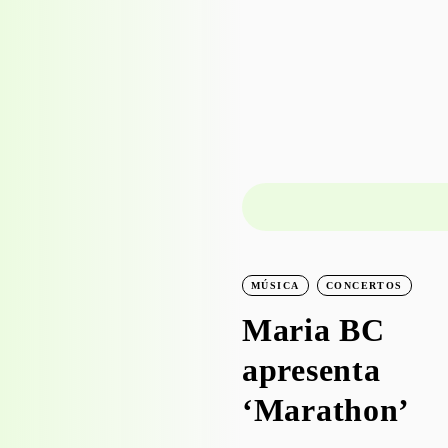
PROJECTO EDUCATIVO
MÚSICA
CONCERTOS
WORKSHOPS
Maria BC
Visita-oficina à
apresenta
exposição
‘Marathon’
‘Bruscky em