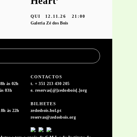
Heart’
TER
10.11
Galeria Zé dos
QUI
12.11.26
21:00
Galeria Zé dos Bois
CONTACTOS
8h às 02h
t. + 351 213 430 205
às 03h
e. reservas[@]zedosbois[.]org
BILHETES
18h às 22h
zedosbois.bol.pt
reservas@zedosbois.org