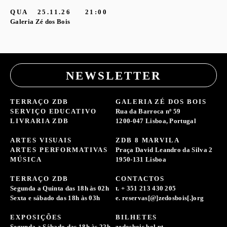
QUA
25.11.26
21:00
Galeria Zé dos Bois
NEWSLETTER
TERRAÇO ZDB
GALERIA ZÉ DOS BOIS
SERVIÇO EDUCATIVO
Rua da Barroca nº 59
LIVRARIA ZDB
1200-047 Lisboa, Portugal
ARTES VISUAIS
ZDB 8 MARVILA
ARTES PERFORMATIVAS
Praça David Leandro da Silva 2
MÚSICA
1950-131 Lisboa
TERRAÇO ZDB
CONTACTOS
Segunda a Quinta das 18h às 02h
t. + 351 213 430 205
Sexta e sábado das 18h às 03h
e. reservas[@]zedosbois[.]org
EXPOSIÇÕES
BILHETES
Segunda a Sábado das 18h às 22h
zedosbois.bol.pt