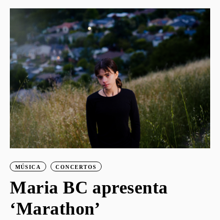
o
S
G
MÚSICA
CONCERTOS
Maria BC apresenta
‘Marathon’